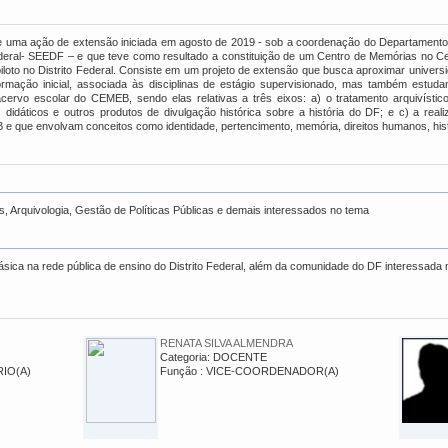
de uma ação de extensão iniciada em agosto de 2019 - sob a coordenação do Departamento
ederal- SEEDF – e que teve como resultado a constituição de um Centro de Memórias no Ce
oto no Distrito Federal. Consiste em um projeto de extensão que busca aproximar universida
rmação inicial, associada às disciplinas de estágio supervisionado, mas também estuda
ervo escolar do CEMEB, sendo elas relativas a três eixos: a) o tratamento arquivístic
didáticos e outros produtos de divulgação histórica sobre a história do DF; e c) a real
que envolvam conceitos como identidade, pertencimento, memória, direitos humanos, histór
is, Arquivologia, Gestão de Políticas Públicas e demais interessados no tema
ica na rede pública de ensino do Distrito Federal, além da comunidade do DF interessada
RENATA SILVA ALMENDRA
Categoria: DOCENTE
RIO(A)
Função : VICE-COORDENADOR(A)