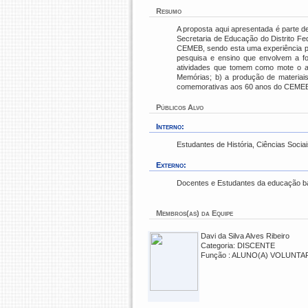
Resumo
A proposta aqui apresentada é parte 
Secretaria de Educação do Distrito F
CEMEB, sendo esta uma experiência pil
pesquisa e ensino que envolvem a fo
atividades que tomem como mote o ac
Memórias; b) a produção de materiais 
comemorativas aos 60 anos do CEMEB e 
Públicos Alvo
Interno:
Estudantes de História, Ciências Socia
Externo:
Docentes e Estudantes da educação bás
Membros(as) da Equipe
Davi da Silva Alves Ribeiro
Categoria: DISCENTE
Função : ALUNO(A) VOLUNTA