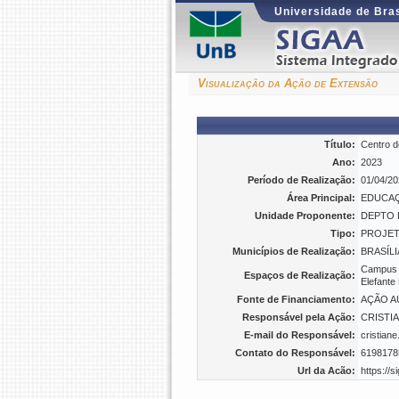
Universidade de Bras
Visualização da Ação de Extensão
Título:
Centro d
Ano:
2023
Período de Realização:
01/04/20
Área Principal:
EDUCA
Unidade Proponente:
DEPTO 
Tipo:
PROJE
Municípios de Realização:
BRASÍLI
Campus D
Espaços de Realização:
Elefante
Fonte de Financiamento:
AÇÃO A
Responsável pela Ação:
CRISTI
E-mail do Responsável:
cristian
Contato do Responsável:
6198178
Url da Acão:
https://