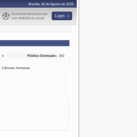
Brasília, 06 de Agosto de 2026
Acessível para pessoas
Login
com deficiência visual
4
Público Estimado:
350
Ciências Humanas