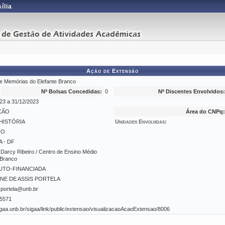
ília
Ação de Extensão
e Memórias do Elefante Branco
Nº Bolsas Concedidas:
0
Nº Discentes Envolvidos:
23 a 31/12/2023
ÇÃO
Área do CNPq:
HISTÓRIA
Unidades Envolvidas:
TO
A - DF
arcy Ribeiro / Centro de Ensino Médio
 Branco
UTO-FINANCIADA
ANE DE ASSIS PORTELA
e.portela@unb.br
5571
sigaa.unb.br/sigaa/link/public/extensao/visualizacaoAcaoExtensao/8006