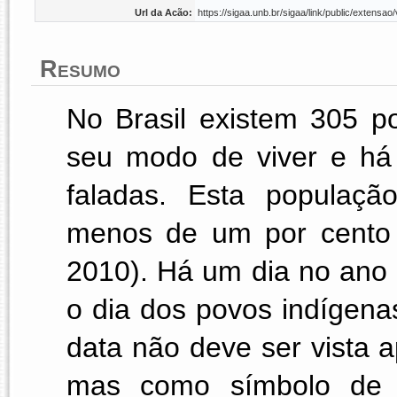
Url da Acão:
https://sigaa.unb.br/sigaa/link/public/extens
Resumo
No Brasil existem 305 p
seu modo de viver e há
faladas. Esta populaçã
menos de um por cento d
2010). Há um dia no ano
o dia dos povos indígenas
data não deve ser vista ap
mas como símbolo de lu