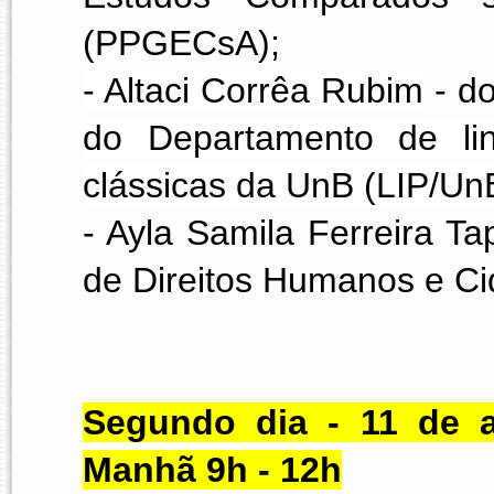
(PPGECsA);
- Altaci Corrêa Rubim
 - d
do Departamento de ling
clássicas da UnB (LIP/Un
- Ayla Samila Ferreira T
de Direitos Humanos e C
Segundo dia - 11 de ab
Manhã 9h - 12h