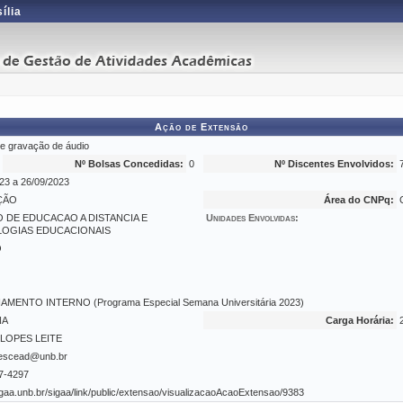
ília
Ação de Extensão
de gravação de áudio
Nº Bolsas Concedidas:
0
Nº Discentes Envolvidos:
23 a 26/09/2023
ÇÃO
Área do CNPq:
 DE EDUCACAO A DISTANCIA E
Unidades Envolvidas:
OGIAS EDUCACIONAIS
O
AMENTO INTERNO (Programa Especial Semana Universitária 2023)
NA
Carga Horária:
 LOPES LEITE
escead@unb.br
7-4297
sigaa.unb.br/sigaa/link/public/extensao/visualizacaoAcaoExtensao/9383