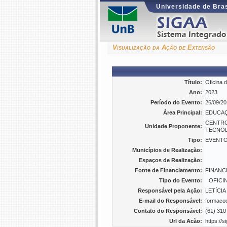
Universidade de Bras
Visualização da Ação de Extensão
Título:
Oficina 
Ano:
2023
Período do Evento:
26/09/20
Área Principal:
EDUCA
CENTRO
Unidade Proponente:
TECNOL
Tipo:
EVENT
Municípios de Realização:
Espaços de Realização:
Fonte de Financiamento:
FINANCI
Tipo do Evento:
OFICI
Responsável pela Ação:
LETÍCIA
E-mail do Responsável:
formaco
Contato do Responsável:
(61) 310
Url da Acão:
https://