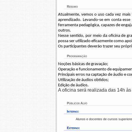
Resumo
Atualmente, v
emos
o uso cada vez mais 
aprendizado.
Levando-se em conta esse ú
ferramenta pedagógica, capazes de engajar
outros.
Nesse sentido, por meio da oficina de g
possa ser utilizado eficazmente como apoi
Os participantes deverão trazer seu próprio
Programação
Noções básicas de gravação;
Operação e funcionamento de equipamento
Principais erros na captação de áudio e co
Utilização de áudios obtidos;
Edição de áudios.
A oficina será realizada das 14h às
Públicos Alvo
Interno:
Alunos e docentes de cursos superior
Externo: