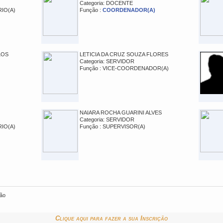
Categoria: DOCENTE
RIO(A)
Função :
COORDENADOR(A)
LOS
LETICIA DA CRUZ SOUZA FLORES
Categoria: SERVIDOR
Função : VICE-COORDENADOR(A)
NAIARA ROCHA GUARINI ALVES
Categoria: SERVIDOR
RIO(A)
Função : SUPERVISOR(A)
ção
Clique aqui para fazer a sua Inscrição