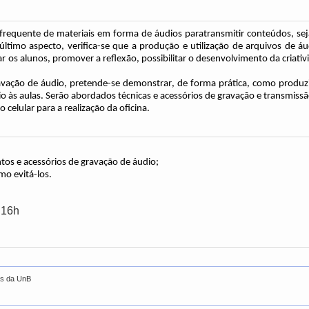
frequente de materia
is
em for
ma de
áudios
para
transmitir
conteúdos, se
ltimo aspecto, verifica-se que a
produção e
utilização de arquivos de 
 os alunos, promover a reflexão, possibilitar o desenvolvimento da criati
ravação de áudio, pretende-se demonstrar, de forma prática, como
produzi
o às aulas. Serão
abordados
técnicas e acessórios de gravação e transmissã
 celular para a realização da oficina.
s e acessórios de gravação de áudio;
mo evitá-los.
 16h
es da UnB