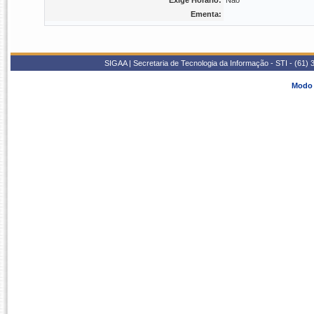
Exige Horário:
Não
Ementa:
SIGAA | Secretaria de Tecnologia da Informação - STI - (61
Modo 