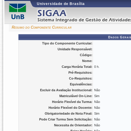
Universidade de Brasília
Resumo do Componente Curricular
Dados Gerais
Tipo do Componente Curricular:
Unidade Responsável:
Código:
Nome:
Carga Horária Total:
0 h.
Pré-Requisitos:
Co-Requisitos:
Equivalências:
Excluir da Avaliação Institucional:
Não
Matriculável On-Line:
Sim
Horário Flexível da Turma:
Não
Horário Flexível do Docente:
Não
Obrigatoriedade de Nota Final:
Sim
Pode Criar Turma Sem Solicitação:
Não
Necessita de Orientador:
Não