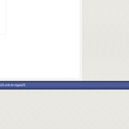
p25.unb.br.sigaa25