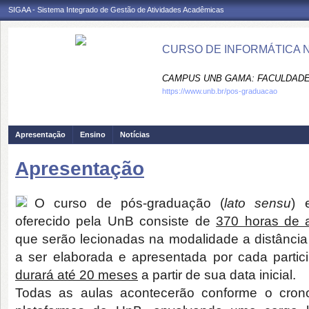
SIGAA - Sistema Integrado de Gestão de Atividades Acadêmicas
CURSO DE INFORMÁTICA 
CAMPUS UNB GAMA: FACULDADE 
https://www.unb.br/pos-graduacao
Apresentação
Ensino
Notícias
Apresentação
O curso de pós-graduação (
lato sensu
)
oferecido pela UnB consiste de
370 horas de a
que serão lecionadas na modalidade a distância 
a ser elaborada e apresentada por cada partici
durará até 20 meses
a partir de sua data inicial.
Todas as aulas acontecerão conforme o cro