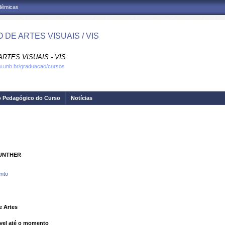
adêmicas
 DE ARTES VISUAIS / VIS
RTES VISUAIS - VIS
w.unb.br/graduacao/cursos
o Pedagógico do Curso
Notícias
GUNTHER
nto
e Artes
vel até o momento