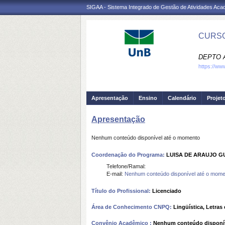
SIGAA - Sistema Integrado de Gestão de Atividades Ac
CURSO
DEPTO A
https://ww
Apresentação
Ensino
Calendário
Projet
Apresentação
Nenhum conteúdo disponível até o momento
Coordenação do Programa:
LUISA DE ARAUJO 
Telefone/Ramal:
E-mail:
Nenhum conteúdo disponível até o mome
Título do Profissional:
Licenciado
Área de Conhecimento CNPQ:
Lingüística, Letras 
Convênio Acadêmico :
Nenhum conteúdo disponí