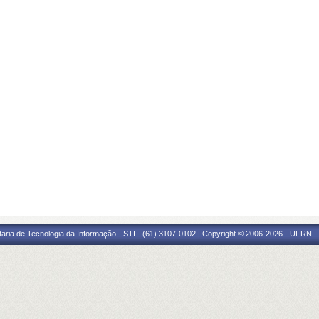
taria de Tecnologia da Informação - STI - (61) 3107-0102 | Copyright © 2006-2026 - UFRN -