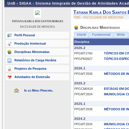
UnB ›
SIGAA - Sistema Integrado de Gestão de Atividades Aca
Tatiana Karla Dos Santos
FMD - FACULDADE DE MEDICINA
TATIANA KARLA DOS SANTOS BORGES
FACULDADE DE MEDICINA
Disciplinas Ministradas
Infantil
Fundamental
Médio
Perfil Pessoal
Disciplina
Produção Intelectual
2026.2
Disciplinas Ministradas
PPGMT2760
TÓPICOS EM CI
PPGPM2827
TÓPICOS ESPEC
Relatórios de Carga Horária
2026.1
Projetos de Pesquisa
PPGMT2838
MÉTODOS DE I
Atividades de Extensão
2025.2
PPGCM0418
ESTÁGIO EM DO
Ir ao Menu Principal
PPGMT2834
IMUNOLOGIA C
2025.1
PPGMT2838
MÉTODOS DE I
2024.2
PPGMT2834
IMUNOLOGIA C