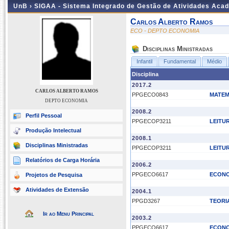
UnB ›
SIGAA - Sistema Integrado de Gestão de Atividades Aca
Carlos Alberto Ramos
ECO - DEPTO ECONOMIA
Disciplinas Ministradas
Infantil
Fundamental
Médio
Disciplina
2017.2
CARLOS ALBERTO RAMOS
PPGECO0843
MATEM
DEPTO ECONOMIA
2008.2
Perfil Pessoal
PPGECOP3211
LEITU
Produção Intelectual
2008.1
Disciplinas Ministradas
PPGECOP3211
LEITU
Relatórios de Carga Horária
2006.2
PPGECO6617
ECONO
Projetos de Pesquisa
Atividades de Extensão
2004.1
PPGD3267
TEORI
Ir ao Menu Principal
2003.2
PPGECO6617
ECONO