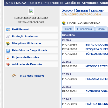
UnB ›
SIGAA - Sistema Integrado de Gestão de Atividades Aca
Soraya Resende Fleischer
DAN - DEPTO ANTROPOLOGIA
SORAYA RESENDE FLEISCHER
DEPTO ANTROPOLOGIA
Disciplinas Ministradas
Infantil
Fundamental
Médio
Perfil Pessoal
Disciplina
Produção Intelectual
2026.2
Disciplinas Ministradas
PPGAS0359
ESTÁGIO DOCEN
PPGAS0310
PESQUISA SUPE
Relatórios de Carga Horária
PPGAS2552
TÓPICOS ESPEC
Projetos de Pesquisa
2026.1
Atividades de Extensão
PPGAS2550
MÉTODOS E TÉC
2025.2
Ir ao Menu Principal
PPGAS0310
PESQUISA SUPE
2025.1
PPGAS0061
ANTROPOLOGIA 
2024.1
PPGAS0340
PRÁTICA DE ENS