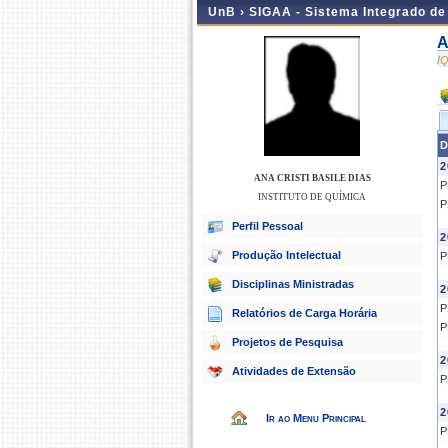
UnB ›
SIGAA - Sistema Integrado d
A
I
D
2
ANA CRISTI BASILE DIAS
P
INSTITUTO DE QUÍMICA
P
Perfil Pessoal
2
Produção Intelectual
P
Disciplinas Ministradas
2
P
Relatórios de Carga Horária
P
Projetos de Pesquisa
2
Atividades de Extensão
P
2
Ir ao Menu Principal
P