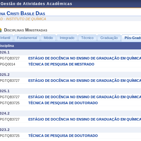
e Gestão de Atividades Acadêmicas
na Cristi Basile Dias
QD - INSTITUTO DE QUÍMICA
Disciplinas Ministradas
Infantil
Fundamental
Médio
Integrado
Técnico
Graduação
Pós-Grad
isciplina
026.1
PGTQB3727
ESTÁGIO DE DOCÊNCIA NO ENSINO DE GRADUAÇÃO EM QUÍMICA
PGQ0014
TÉCNICA DE PESQUISA DE MESTRADO
025.2
PGTQB3727
ESTÁGIO DE DOCÊNCIA NO ENSINO DE GRADUAÇÃO EM QUÍMICA
025.1
PGTQB3727
ESTÁGIO DE DOCÊNCIA NO ENSINO DE GRADUAÇÃO EM QUÍMICA
PGTQB3725
TÉCNICA DE PESQUISA DE DOUTORADO
024.2
PGTQB3727
ESTÁGIO DE DOCÊNCIA NO ENSINO DE GRADUAÇÃO EM QUÍMICA
023.2
PGTQB3725
TÉCNICA DE PESQUISA DE DOUTORADO