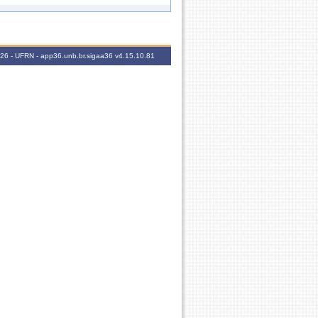
 1
60h
120h
2026 - UFRN - app36.unb.br.sigaa36
v4.15.10.81
60h
 1
60h
60h
120h
60h
 2
60h
60h
 1
60h