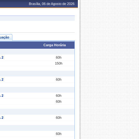
Brasília, 06 de Agosto de 2026
uação
Carga Horária
 2
60h
150h
 2
60h
 2
60h
60h
 2
60h
60h