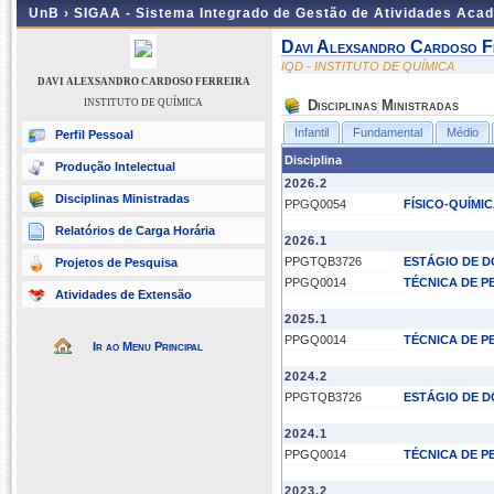
UnB ›
SIGAA - Sistema Integrado de Gestão de Atividades Aca
Davi Alexsandro Cardoso F
IQD - INSTITUTO DE QUÍMICA
DAVI ALEXSANDRO CARDOSO FERREIRA
INSTITUTO DE QUÍMICA
Disciplinas Ministradas
Infantil
Fundamental
Médio
Perfil Pessoal
Disciplina
Produção Intelectual
2026.2
Disciplinas Ministradas
PPGQ0054
FÍSICO-QUÍMI
Relatórios de Carga Horária
2026.1
PPGTQB3726
ESTÁGIO DE D
Projetos de Pesquisa
PPGQ0014
TÉCNICA DE P
Atividades de Extensão
2025.1
PPGQ0014
TÉCNICA DE P
Ir ao Menu Principal
2024.2
PPGTQB3726
ESTÁGIO DE D
2024.1
PPGQ0014
TÉCNICA DE P
2023.2