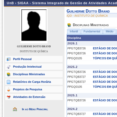
UnB ›
SIGAA - Sistema Integrado de Gestão de Atividades Aca
Guilherme Dotto Brand
IQD - INSTITUTO DE QUÍMICA
Disciplinas Ministradas
Infantil
Fundamental
Médio
Disciplina
2026.1
GUILHERME DOTTO BRAND
PPGTQB3726
ESTÁGIO DE DO
INSTITUTO DE QUÍMICA
PPGTQB3726
ESTÁGIO DE DO
PPGQ0105
TÓPICOS EM QU
Perfil Pessoal
Produção Intelectual
2025.2
PPGTQB3726
ESTÁGIO DE DO
Disciplinas Ministradas
PPGTQB3727
ESTÁGIO DE DO
Relatórios de Carga Horária
PPGTQB3727
ESTÁGIO DE DO
PPGQ0105
TÓPICOS EM QU
Projetos de Pesquisa
2025.1
Atividades de Extensão
PPGTQB3726
ESTÁGIO DE DO
2024.2
Ir ao Menu Principal
PPGTQB3727
ESTÁGIO DE DO