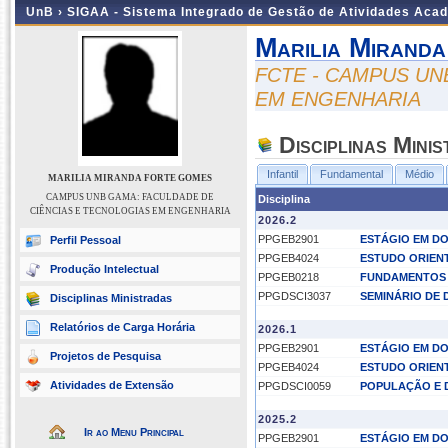
UnB ›
SIGAA - Sistema Integrado de Gestão de Atividades Aca
Marilia Mirand
FCTE - CAMPUS UN
EM ENGENHARIA
Disciplinas Mini
Infantil
Fundamental
Médio
MARILIA MIRANDA FORTE GOMES
CAMPUS UNB GAMA: FACULDADE DE
Disciplina
CIÊNCIAS E TECNOLOGIAS EM ENGENHARIA
2026.2
PPGEB2901
ESTÁGIO EM D
Perfil Pessoal
PPGEB4024
ESTUDO ORIEN
Produção Intelectual
PPGEB0218
FUNDAMENTOS 
PPGDSCI3037
SEMINÁRIO DE 
Disciplinas Ministradas
Relatórios de Carga Horária
2026.1
PPGEB2901
ESTÁGIO EM D
Projetos de Pesquisa
PPGEB4024
ESTUDO ORIEN
Atividades de Extensão
PPGDSCI0059
POPULAÇÃO E 
2025.2
Ir ao Menu Principal
PPGEB2901
ESTÁGIO EM D