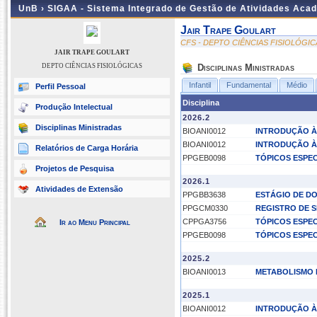
UnB ›
SIGAA - Sistema Integrado de Gestão de Atividades Aca
Jair Trape Goulart
CFS - DEPTO CIÊNCIAS FISIOLÓGIC
JAIR TRAPE GOULART
DEPTO CIÊNCIAS FISIOLÓGICAS
Disciplinas Ministradas
Infantil
Fundamental
Médio
Perfil Pessoal
Disciplina
Produção Intelectual
2026.2
Disciplinas Ministradas
BIOANI0012
INTRODUÇÃO À
BIOANI0012
INTRODUÇÃO À
Relatórios de Carga Horária
PPGEB0098
TÓPICOS ESPEC
Projetos de Pesquisa
2026.1
Atividades de Extensão
PPGBB3638
ESTÁGIO DE DO
PPGCM0330
REGISTRO DE S
CPPGA3756
TÓPICOS ESPEC
Ir ao Menu Principal
PPGEB0098
TÓPICOS ESPEC
2025.2
BIOANI0013
METABOLISMO 
2025.1
BIOANI0012
INTRODUÇÃO À