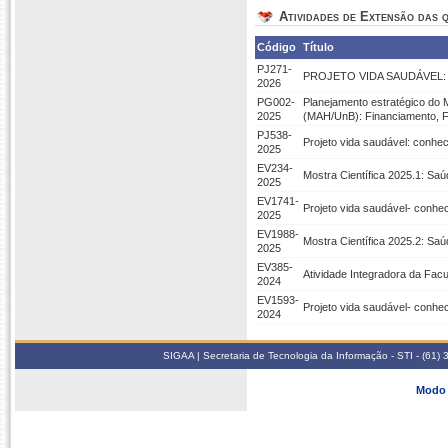
Atividades de Extensão das q
Código
Título
PJ271-
PROJETO VIDA SAUDÁVEL:
2026
PG002-
Planejamento estratégico do
2025
(MAH/UnB): Financiamento, 
PJ538-
Projeto vida saudável: conhe
2025
EV234-
Mostra Científica 2025.1: Sa
2025
EV1741-
Projeto vida saudável- conhe
2025
EV1988-
Mostra Científica 2025.2: Sa
2025
EV385-
Atividade Integradora da Facu
2024
EV1593-
Projeto vida saudável- conhe
2024
SIGAA | Secretaria de Tecnologia da Informação - STI - (61
Modo 