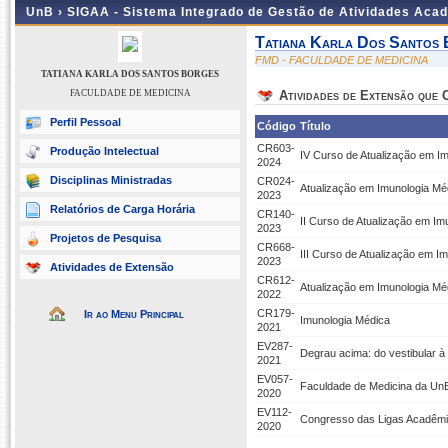
UnB ›
SIGAA - Sistema Integrado de Gestão de Atividades Aca
Tatiana Karla Dos Santos
FMD - FACULDADE DE MEDICINA
TATIANA KARLA DOS SANTOS BORGES
FACULDADE DE MEDICINA
Atividades de Extensão que
Perfil Pessoal
Código
Título
CR603-
Produção Intelectual
IV Curso de Atualização em I
2024
Disciplinas Ministradas
CR024-
Atualização em Imunologia Méd
2023
Relatórios de Carga Horária
CR140-
II Curso de Atualização em Im
2023
Projetos de Pesquisa
CR668-
III Curso de Atualização em I
2023
Atividades de Extensão
CR612-
Atualização em Imunologia Méd
2022
CR179-
Ir ao Menu Principal
Imunologia Médica
2021
EV287-
Degrau acima: do vestibular 
2021
EV057-
Faculdade de Medicina da UnB 
2020
EV112-
Congresso das Ligas Acadêmi
2020