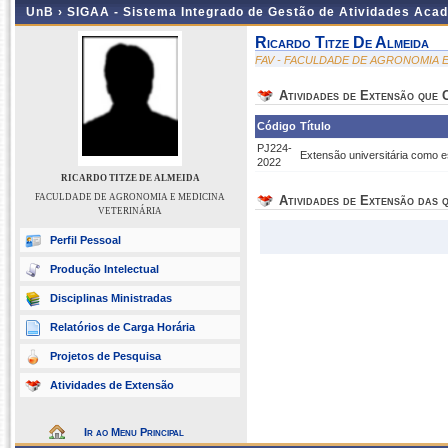
UnB ›
SIGAA - Sistema Integrado de Gestão de Atividades Aca
Ricardo Titze De Almeida
FAV - FACULDADE DE AGRONOMIA E
Atividades de Extensão que
Código
Título
PJ224-
Extensão universitária como e
2022
RICARDO TITZE DE ALMEIDA
FACULDADE DE AGRONOMIA E MEDICINA
Atividades de Extensão das q
VETERINÁRIA
Perfil Pessoal
Produção Intelectual
Disciplinas Ministradas
Relatórios de Carga Horária
Projetos de Pesquisa
Atividades de Extensão
Ir ao Menu Principal