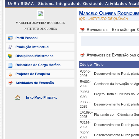
UnB ›
SIGAA - Sistema Integrado de Gestão de Atividades Aca
Marcelo Oliveira Rodrigue
IQD - INSTITUTO DE QUÍMICA
MARCELO OLIVEIRA RODRIGUES
INSTITUTO DE QUÍMICA
Atividades de Extensão que
Perfil Pessoal
Produção Intelectual
Atividades de Extensão das q
Disciplinas Ministradas
Código
Título
Relatórios de Carga Horária
PJ546-
Desenvolvimento Rural: plan
Projetos de Pesquisa
2026
EV002-
Atividades de Extensão
Caminhos da Inovação na Agr
2026
PJ937-
Projeto Horta e Oficinas do 
2025
Ir ao Menu Principal
PJ356-
Desenvolvimento Rural: plan
2025
EV1895-
Plantando com Ciência na Se
2025
PJ166-
Desenvolvimento Rural: plan
2023
PJ200-
Desenvolvimento Rural: plan
2022