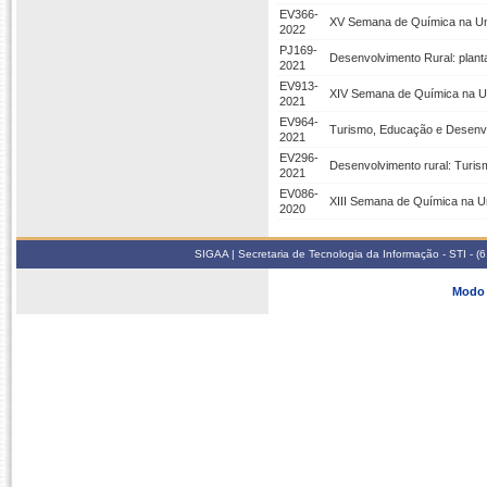
EV366-
XV Semana de Química na U
2022
PJ169-
Desenvolvimento Rural: plan
2021
EV913-
XIV Semana de Química na 
2021
EV964-
Turismo, Educação e Desenvo
2021
EV296-
Desenvolvimento rural: Turis
2021
EV086-
XIII Semana de Química na 
2020
SIGAA | Secretaria de Tecnologia da Informação - STI - 
Modo 