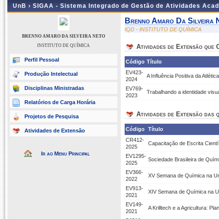
UnB ›
SIGAA - Sistema Integrado de Gestão de Atividades Aca
Brenno Amaro Da Silveira 
IQD - INSTITUTO DE QUÍMICA
BRENNO AMARO DA SILVEIRA NETO
INSTITUTO DE QUÍMICA
Atividades de Extensão que
Perfil Pessoal
Código
Título
EV423-
Produção Intelectual
A Influência Positiva da Atléti
2024
Disciplinas Ministradas
EV769-
Trabalhando a identidade visua
2023
Relatórios de Carga Horária
Atividades de Extensão das q
Projetos de Pesquisa
Código
Título
Atividades de Extensão
CR412-
Capacitação de Escrita Cientí
2025
Ir ao Menu Principal
EV1295-
Sociedade Brasileira de Quí
2025
EV366-
XV Semana de Química na U
2022
EV913-
XIV Semana de Química na 
2021
EV149-
A Krilltech e a Agricultura: P
2021