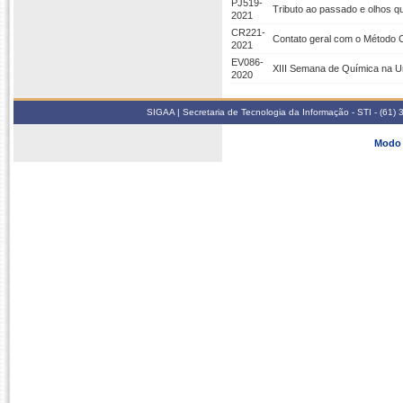
PJ519-
Tributo ao passado e olhos 
2021
CR221-
Contato geral com o Método Ci
2021
EV086-
XIII Semana de Química na 
2020
SIGAA | Secretaria de Tecnologia da Informação - STI - (61
Modo 