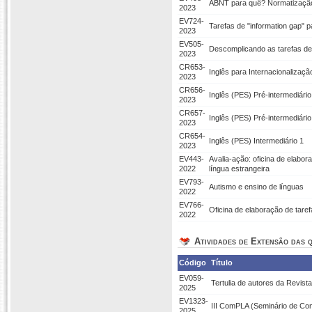
ABNT para quê? Normatização 
2023
EV724-
Tarefas de "information gap" p
2023
EV505-
Descomplicando as tarefas de 
2023
CR653-
Inglês para Internacionalizaç
2023
CR656-
Inglês (PES) Pré-intermediário
2023
CR657-
Inglês (PES) Pré-intermediário
2023
CR654-
Inglês (PES) Intermediário 1
2023
EV443-
Avalia-ação: oficina de elabor
2022
língua estrangeira
EV793-
Autismo e ensino de línguas
2022
EV766-
Oficina de elaboração de taref
2022
Atividades de Extensão das q
Código
Título
EV059-
Tertulia de autores da Revist
2025
EV1323-
III ComPLA (Seminário de Com
2025