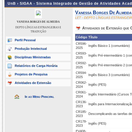
UnB ›
SIGAA - Sistema Integrado de Gestão de Atividades Aca
Vanessa Borges De Almeida
LET - DEPTO LÍNGUAS ESTRANGEI
VANESSA BORGES DE ALMEIDA
DEPTO LÍNGUAS ESTRANGEIRAS E
Atividades de Extensão que
TRADUÇÃO
Código
Título
Perfil Pessoal
CR596-
Inglês Básico 1 (comunitário)
2025
Produção Intelectual
CR593-
Inglês Pré-intermediário 1 (co
Disciplinas Ministradas
2025
CR592-
Inglês Pré-intermediário 2 (co
Relatórios de Carga Horária
2025
CR594-
Projetos de Pesquisa
Inglês Básico 3 (comunitário)
2025
CR062-
Atividades de Extensão
Inglês (PES)
2024
CR061-
Inglês Intermediário (Cursos 
2024
Ir ao Menu Principal
CR136-
Inglês para Internacionalizaç
2023
CR185-
Descomplicando as tarefas de 
2023
CR178-
Inglês (PES)
2023
EV408-