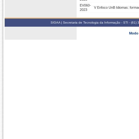
EV060-
V Enfoco UnB Idiomas: forma
2023
SIGAA | Secretaria de Tecnologia da Informação - STI - (61
Modo 