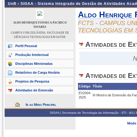
UnB ›
SIGAA - Sistema Integrado de Gestão de Atividades Aca
Aldo Henrique 
FCTS - CAMPUS UN
ALDO HENRIQUE FONSECA PACHECO
TAVARES
TECNOLOGIAS EM 
CAMPUS UNB CEILÂNDIA: FACULDADE DE
CIÊNCIAS E TECNOLOGIAS EM SAÚDE
Atividades de E
Perfil Pessoal
Produção Intelectual
N
Disciplinas Ministradas
Relatórios de Carga Horária
Atividades de Ex
Projetos de Pesquisa
Código
Título
Atividades de Extensão
EV2004-
III Mostra de Extensão da F
2025
Ir ao Menu Principal
SIGAA | Secretaria de Tecnologia da Informação - STI - (61
Modo 