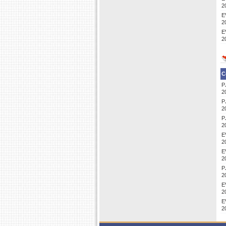
2
E
2
E
2
C
P
2
P
2
P
2
E
2
E
2
P
2
E
2
E
2