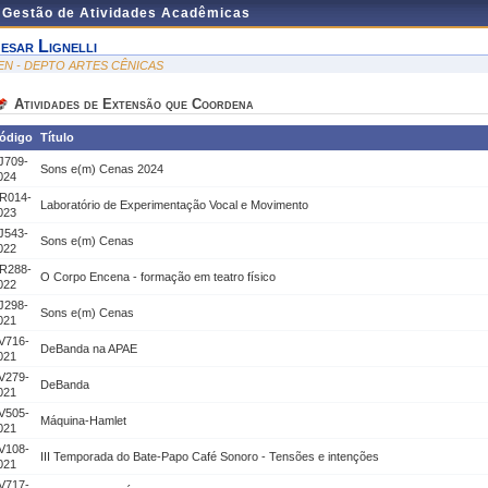
e Gestão de Atividades Acadêmicas
esar Lignelli
EN - DEPTO ARTES CÊNICAS
Atividades de Extensão que Coordena
ódigo
Título
J709-
Sons e(m) Cenas 2024
024
R014-
Laboratório de Experimentação Vocal e Movimento
023
J543-
Sons e(m) Cenas
022
R288-
O Corpo Encena - formação em teatro físico
022
J298-
Sons e(m) Cenas
021
V716-
DeBanda na APAE
021
V279-
DeBanda
021
V505-
Máquina-Hamlet
021
V108-
III Temporada do Bate-Papo Café Sonoro - Tensões e intenções
021
V717-