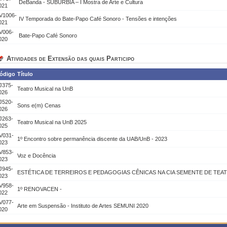
DeBanda - SUBÚRBIA – I Mostra de Arte e Cultura
021
V1006-
IV Temporada do Bate-Papo Café Sonoro - Tensões e intenções
021
V006-
Bate-Papo Café Sonoro
020
Atividades de Extensão das quais Participo
ódigo
Título
J375-
Teatro Musical na UnB
026
J520-
Sons e(m) Cenas
026
J263-
Teatro Musical na UnB 2025
025
V031-
1º Encontro sobre permanência discente da UAB/UnB - 2023
023
V853-
Voz e Docência
023
J945-
ESTÉTICA DE TERREIROS E PEDAGOGIAS CÊNICAS NA CIA SEMENTE DE TEA
023
V958-
1º RENOVACEN -
022
V077-
Arte em Suspensão - Instituto de Artes SEMUNI 2020
020