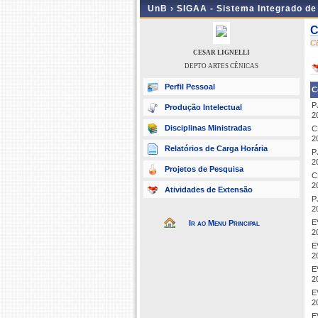
UnB ›
SIGAA - Sistema Integrado d
C
C
CESAR LIGNELLI
DEPTO ARTES CÊNICAS
Perfil Pessoal
C
P
Produção Intelectual
2
Disciplinas Ministradas
C
2
Relatórios de Carga Horária
P
2
Projetos de Pesquisa
C
2
Atividades de Extensão
P
2
E
Ir ao Menu Principal
2
E
2
E
2
E
2
E