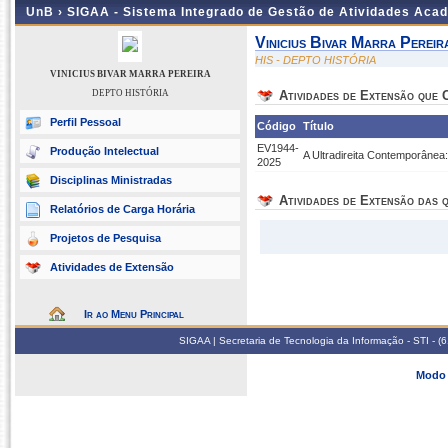
UnB ›
SIGAA - Sistema Integrado de Gestão de Atividades Aca
Vinicius Bivar Marra Pereir
HIS - DEPTO HISTÓRIA
VINICIUS BIVAR MARRA PEREIRA
DEPTO HISTÓRIA
Atividades de Extensão que
Perfil Pessoal
Código
Título
EV1944-
Produção Intelectual
A Ultradireita Contemporânea
2025
Disciplinas Ministradas
Atividades de Extensão das q
Relatórios de Carga Horária
Projetos de Pesquisa
Atividades de Extensão
Ir ao Menu Principal
SIGAA | Secretaria de Tecnologia da Informação - STI - 
Modo 