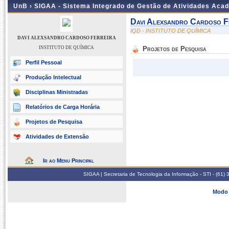
UnB ›
SIGAA - Sistema Integrado de Gestão de Atividades Aca
Davi Alexsandro Cardoso F
IQD - INSTITUTO DE QUÍMICA
DAVI ALEXSANDRO CARDOSO FERREIRA
INSTITUTO DE QUÍMICA
Projetos de Pesquisa
Perfil Pessoal
Produção Intelectual
Disciplinas Ministradas
Relatórios de Carga Horária
Projetos de Pesquisa
Atividades de Extensão
Ir ao Menu Principal
SIGAA | Secretaria de Tecnologia da Informação - STI - (61
Modo 