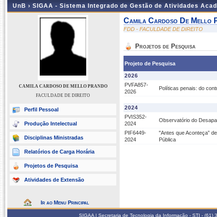
UnB ›
SIGAA - Sistema Integrado de Gestão de Atividades Aca
Camila Cardoso De Mello 
FDD - FACULDADE DE DIREITO
Projetos de Pesquisa
Projeto de Pesquisa
2026
PVFA857-
CAMILA CARDOSO DE MELLO PRANDO
Políticas penais: do cont
2026
FACULDADE DE DIREITO
2024
Perfil Pessoal
PVIS352-
Observatório do Desapa
Produção Intelectual
2024
PIF6449-
"Antes que Aconteça” de
Disciplinas Ministradas
2024
Pública
Relatórios de Carga Horária
Projetos de Pesquisa
Atividades de Extensão
Ir ao Menu Principal
SIGAA | Secretaria de Tecnologia da Informação - STI - (61