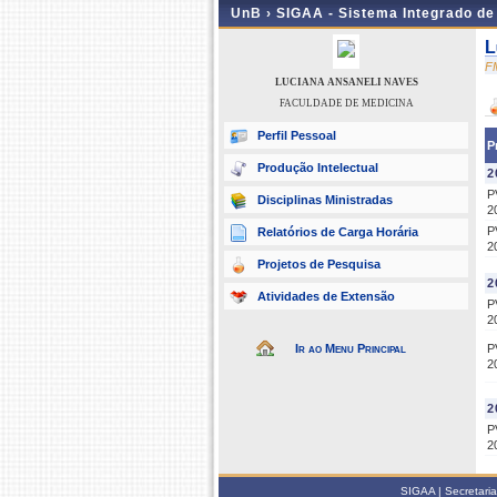
UnB ›
SIGAA - Sistema Integrado d
L
F
LUCIANA ANSANELI NAVES
FACULDADE DE MEDICINA
Perfil Pessoal
P
Produção Intelectual
2
P
Disciplinas Ministradas
2
P
Relatórios de Carga Horária
2
Projetos de Pesquisa
2
Atividades de Extensão
P
2
Ir ao Menu Principal
P
2
2
P
2
SIGAA | Secretari