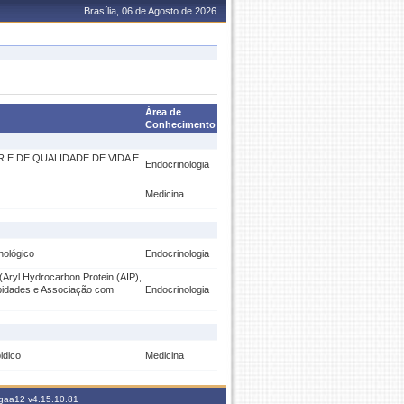
Brasília, 06 de Agosto de 2026
Área de
Conhecimento
 E DE QUALIDADE DE VIDA E
Endocrinologia
Medicina
nológico
Endocrinologia
(Aryl Hydrocarbon Protein (AIP),
bidades e Associação com
Endocrinologia
idico
Medicina
sigaa12
v4.15.10.81