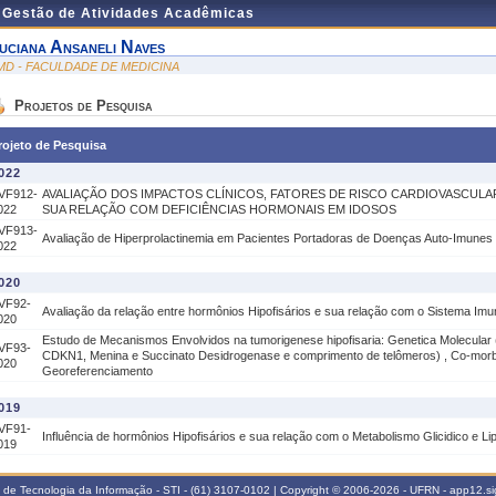
e Gestão de Atividades Acadêmicas
uciana Ansaneli Naves
MD - FACULDADE DE MEDICINA
Projetos de Pesquisa
rojeto de Pesquisa
022
VF912-
AVALIAÇÃO DOS IMPACTOS CLÍNICOS, FATORES DE RISCO CARDIOVASCULAR
022
SUA RELAÇÃO COM DEFICIÊNCIAS HORMONAIS EM IDOSOS
VF913-
Avaliação de Hiperprolactinemia em Pacientes Portadoras de Doenças Auto-Imunes
022
020
VF92-
Avaliação da relação entre hormônios Hipofisários e sua relação com o Sistema Imu
020
Estudo de Mecanismos Envolvidos na tumorigenese hipofisaria: Genetica Molecular 
VF93-
CDKN1, Menina e Succinato Desidrogenase e comprimento de telômeros) , Co-mor
020
Georeferenciamento
019
VF91-
Influência de hormônios Hipofisários e sua relação com o Metabolismo Glicidico e Lip
019
a de Tecnologia da Informação - STI - (61) 3107-0102 | Copyright © 2006-2026 - UFRN - app12.