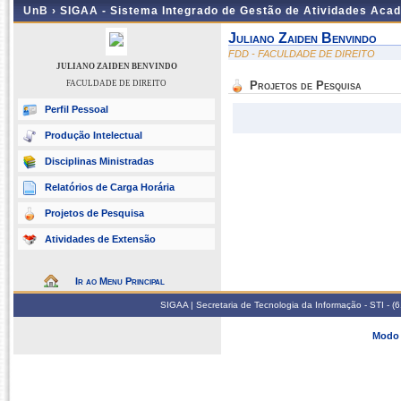
UnB ›
SIGAA - Sistema Integrado de Gestão de Atividades Aca
Juliano Zaiden Benvindo
FDD - FACULDADE DE DIREITO
JULIANO ZAIDEN BENVINDO
FACULDADE DE DIREITO
Projetos de Pesquisa
Perfil Pessoal
Produção Intelectual
Disciplinas Ministradas
Relatórios de Carga Horária
Projetos de Pesquisa
Atividades de Extensão
Ir ao Menu Principal
SIGAA | Secretaria de Tecnologia da Informação - STI - 
Modo 