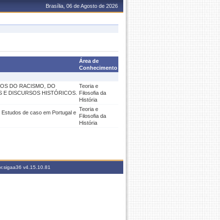
Brasília, 06 de Agosto de 2026
Área de
Conhecimento
ITOS DO RACISMO, DO
Teoria e
 E DISCURSOS HISTÓRICOS.
Filosofia da
História
Teoria e
. Estudos de caso em Portugal e
Filosofia da
História
br.sigaa36
v4.15.10.81