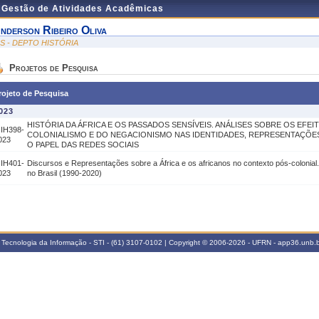
e Gestão de Atividades Acadêmicas
nderson Ribeiro Oliva
IS - DEPTO HISTÓRIA
Projetos de Pesquisa
rojeto de Pesquisa
023
HISTÓRIA DA ÁFRICA E OS PASSADOS SENSÍVEIS. ANÁLISES SOBRE OS EFE
IIH398-
COLONIALISMO E DO NEGACIONISMO NAS IDENTIDADES, REPRESENTAÇÕES
023
O PAPEL DAS REDES SOCIAIS
IIH401-
Discursos e Representações sobre a África e os africanos no contexto pós-colonial
023
no Brasil (1990-2020)
 Tecnologia da Informação - STI - (61) 3107-0102 | Copyright © 2006-2026 - UFRN - app36.unb.