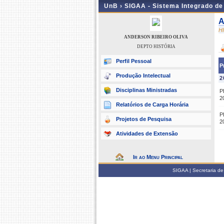
UnB ›
SIGAA - Sistema Integrado d
A
H
ANDERSON RIBEIRO OLIVA
DEPTO HISTÓRIA
Perfil Pessoal
P
Produção Intelectual
2
Disciplinas Ministradas
P
2
Relatórios de Carga Horária
P
Projetos de Pesquisa
2
Atividades de Extensão
Ir ao Menu Principal
SIGAA | Secretaria de