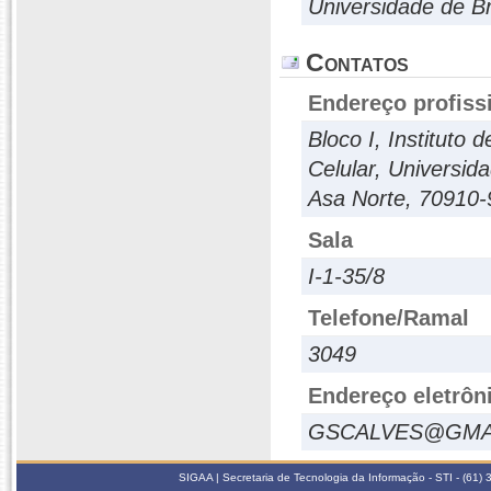
Universidade de Br
Contatos
Endereço profiss
Bloco I, Instituto
Celular, Universid
Asa Norte, 70910-90
Sala
I-1-35/8
Telefone/Ramal
3049
Endereço eletrôn
GSCALVES@GMA
SIGAA | Secretaria de Tecnologia da Informação - STI - (61