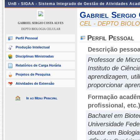
UnB ›
SIGAA - Sistema Integrado de Gestão de Atividades Aca
Gabriel Sergio
CEL - DEPTO BIOL
GABRIEL SERGIO COSTA ALVES
DEPTO BIOLOGIA CELULAR
Perfil Pessoal
Perfil Pessoal
Produção Intelectual
Descrição pessoa
Disciplinas Ministradas
Professor de Micro
Relatórios de Carga Horária
Instituto de Ciênc
Projetos de Pesquisa
aprendizagem, util
Atividades de Extensão
proporcionar apren
Formação acadêmi
Ir ao Menu Principal
profissional, etc.
Bacharel em Biotec
Universidade Fede
doutor em Biologia 