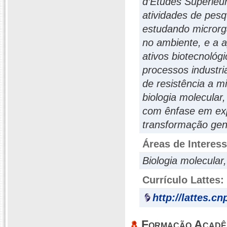
d’Études Supérieu
atividades de pesq
estudando microrg
no ambiente, e a 
ativos biotecnológ
processos industri
de resistência a m
biologia molecular,
com ênfase em exp
transformação gen
Áreas de Interes
Biologia molecular
Currículo Lattes:
http://lattes.c
Formação Acadê