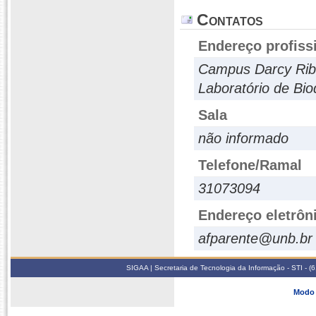
Contatos
Endereço profiss
Campus Darcy Ribei
Laboratório de Bi
Sala
não informado
Telefone/Ramal
31073094
Endereço eletrôn
afparente@unb.br
SIGAA | Secretaria de Tecnologia da Informação - STI - 
Modo 