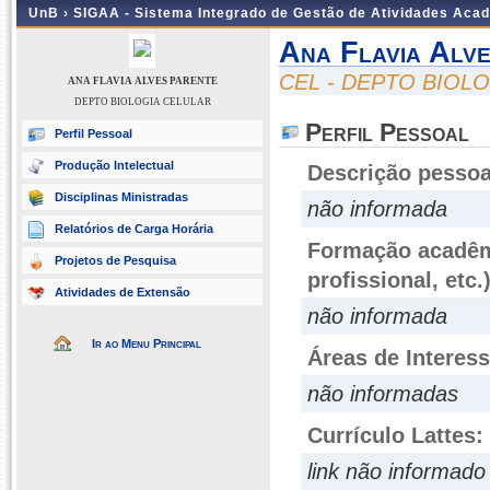
UnB ›
SIGAA - Sistema Integrado de Gestão de Atividades Aca
Ana Flavia Alv
CEL - DEPTO BIOL
ANA FLAVIA ALVES PARENTE
DEPTO BIOLOGIA CELULAR
Perfil Pessoal
Perfil Pessoal
Produção Intelectual
Descrição pessoa
Disciplinas Ministradas
não informada
Relatórios de Carga Horária
Formação acadêmi
Projetos de Pesquisa
profissional, etc.
Atividades de Extensão
não informada
Ir ao Menu Principal
Áreas de Interes
não informadas
Currículo Lattes:
link não informado