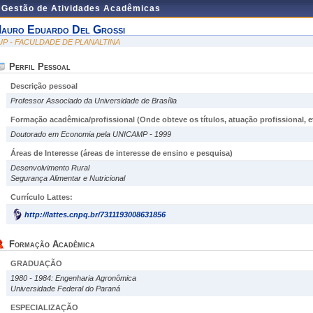
e Gestão de Atividades Acadêmicas
auro Eduardo Del Grossi
UP - FACULDADE DE PLANALTINA
Perfil Pessoal
Descrição pessoal
Professor Associado da Universidade de Brasília
Formação acadêmica/profissional (Onde obteve os títulos, atuação profissional, et
Doutorado em Economia pela UNICAMP - 1999
Áreas de Interesse
(áreas de interesse de ensino e pesquisa)
Desenvolvimento Rural
Segurança Alimentar e Nutricional
Currículo Lattes:
http://lattes.cnpq.br/7311193008631856
Formação Acadêmica
GRADUAÇÃO
1980 - 1984: Engenharia Agronômica
Universidade Federal do Paraná
ESPECIALIZAÇÃO