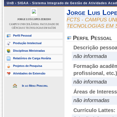
UnB ›
SIGAA - Sistema Integrado de Gestão de Atividades Aca
Jorge Luis Lop
FCTS - CAMPUS UN
JORGE LUIS LOPES ZEREDO
CAMPUS UNB CEILÂNDIA: FACULDADE DE
TECNOLOGIAS EM 
CIÊNCIAS E TECNOLOGIAS EM SAÚDE
Perfil Pessoal
Perfil Pessoal
Produção Intelectual
Descrição pessoa
Disciplinas Ministradas
não informada
Relatórios de Carga Horária
Formação acadêmi
Projetos de Pesquisa
profissional, etc.
Atividades de Extensão
não informada
Ir ao Menu Principal
Áreas de Interes
não informadas
Currículo Lattes: