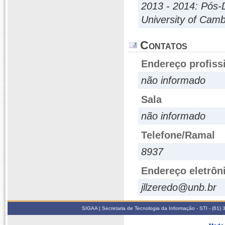
2013 - 2014: Pós-
University of Camb
Contatos
Endereço profiss
não informado
Sala
não informado
Telefone/Ramal
8937
Endereço eletrôn
jllzeredo@unb.br
SIGAA | Secretaria de Tecnologia da Informação - STI - (61