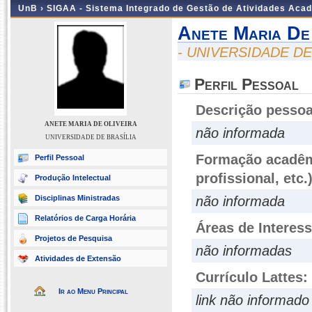
UnB ›
SIGAA - Sistema Integrado de Gestão de Atividades Aca
Anete Maria De 
- UNIVERSIDADE DE
Perfil Pessoal
Descrição pessoa
ANETE MARIA DE OLIVEIRA
não informada
UNIVERSIDADE DE BRASÍLIA
Formação acadêmi
Perfil Pessoal
profissional, etc.
Produção Intelectual
Disciplinas Ministradas
não informada
Relatórios de Carga Horária
Áreas de Interes
Projetos de Pesquisa
não informadas
Atividades de Extensão
Currículo Lattes:
Ir ao Menu Principal
link não informado