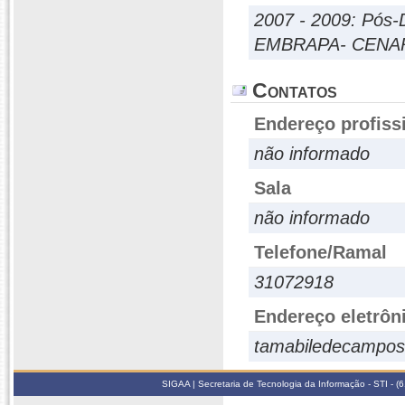
2007 - 2009: Pós-
EMBRAPA- CEN
Contatos
Endereço profiss
não informado
Sala
não informado
Telefone/Ramal
31072918
Endereço eletrôn
tamabiledecampo
SIGAA | Secretaria de Tecnologia da Informação - STI - 