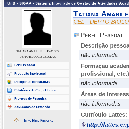
UnB ›
SIGAA - Sistema Integrado de Gestão de Atividades Aca
Tatiana Amabil
CEL - DEPTO BIOL
Perfil Pessoal
Descrição pessoa
TATIANA AMABILE DE CAMPOS
não informada
DEPTO BIOLOGIA CELULAR
Formação acadêmi
Perfil Pessoal
profissional, etc.
Produção Intelectual
Disciplinas Ministradas
não informada
Relatórios de Carga Horária
Áreas de Interes
Projetos de Pesquisa
não informadas
Atividades de Extensão
Currículo Lattes:
Ir ao Menu Principal
http://lattes.c