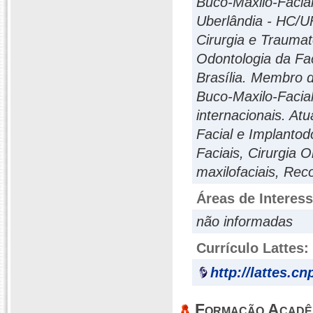
Buco-Maxilo-Facial
Uberlândia - HC/U
Cirurgia e Trauma
Odontologia da Fa
Brasília. Membro d
Buco-Maxilo-Facial
internacionais. At
Facial e Implantod
Faciais, Cirurgia 
maxilofaciais, Rec
Áreas de Interes
não informadas
Currículo Lattes:
http://lattes.c
Formação Acadê