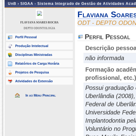
UnB ›
SIGAA - Sistema Integrado de Gestão de Atividades Aca
Flaviana Soare
ODT - DEPTO ODO
FLAVIANA SOARES ROCHA
DEPTO ODONTOLOGIA
Perfil Pessoal
Perfil Pessoal
Produção Intelectual
Descrição pessoa
Disciplinas Ministradas
não informada
Relatórios de Carga Horária
Formação acadêmi
Projetos de Pesquisa
profissional, etc.
Atividades de Extensão
Possui graduação 
Uberlândia (2008)
Ir ao Menu Principal
Federal de Uberlâ
Universidade Fede
Implantodontia pel
Voluntário no Pro