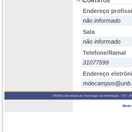
Contatos
Endereço profiss
não informado
Sala
não informado
Telefone/Ramal
31077599
Endereço eletrôn
mdecampos@unb.
SIGAA | Secretaria de Tecnologia da Informação - STI - 
Modo 