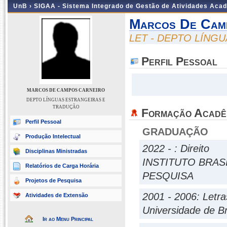
UnB ›
SIGAA - Sistema Integrado de Gestão de Atividades Aca
Marcos De Cam
LET - DEPTO LÍNG
Perfil Pessoal
MARCOS DE CAMPOS CARNEIRO
DEPTO LÍNGUAS ESTRANGEIRAS E
TRADUÇÃO
Formação Acadê
Perfil Pessoal
GRADUAÇÃO
Produção Intelectual
2022 - : Direito
Disciplinas Ministradas
INSTITUTO BRAS
Relatórios de Carga Horária
PESQUISA
Projetos de Pesquisa
2001 - 2006: Letra
Atividades de Extensão
Universidade de Br
Ir ao Menu Principal