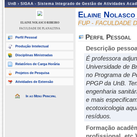
UnB ›
SIGAA - Sistema Integrado de Gestão de Atividades Aca
Elaine Nolasco 
FUP - FACULDADE 
ELAINE NOLASCO RIBEIRO
FACULDADE DE PLANALTINA
Perfil Pessoal
Perfil Pessoal
Produção Intelectual
Descrição pessoa
Disciplinas Ministradas
É professora adju
Relatórios de Carga Horária
Universidade de Br
Projetos de Pesquisa
no Programa de Pó
Atividades de Extensão
PPGP da UnB. Tem 
engenharia sanitá
Ir ao Menu Principal
e mais especificam
ecotoxicologia aqu
resíduos.
Formação acadêmi
profissional, etc.