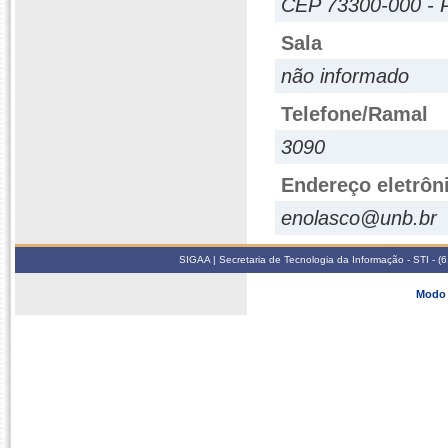
CEP 73300-000 - P
Sala
não informado
Telefone/Ramal
3090
Endereço eletrôn
enolasco@unb.br
SIGAA | Secretaria de Tecnologia da Informação - STI - 
Modo 