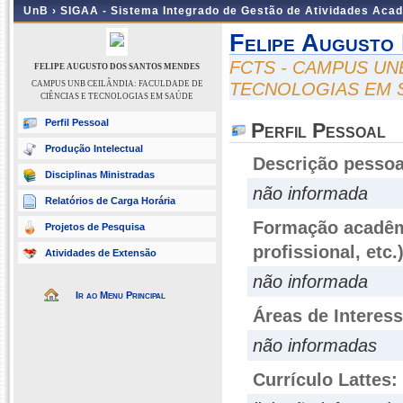
UnB ›
SIGAA - Sistema Integrado de Gestão de Atividades Aca
Felipe Augusto
FCTS - CAMPUS UN
FELIPE AUGUSTO DOS SANTOS MENDES
CAMPUS UNB CEILÂNDIA: FACULDADE DE
TECNOLOGIAS EM 
CIÊNCIAS E TECNOLOGIAS EM SAÚDE
Perfil Pessoal
Perfil Pessoal
Produção Intelectual
Descrição pessoa
Disciplinas Ministradas
não informada
Relatórios de Carga Horária
Formação acadêmi
Projetos de Pesquisa
profissional, etc.
Atividades de Extensão
não informada
Ir ao Menu Principal
Áreas de Interes
não informadas
Currículo Lattes: