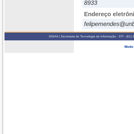
8933
Endereço eletrôn
felipemendes@unb
SIGAA | Secretaria de Tecnologia da Informação - STI - (61
Modo 