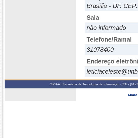
Brasília - DF. CEP
Sala
não informado
Telefone/Ramal
31078400
Endereço eletrôn
leticiaceleste@unb
SIGAA | Secretaria de Tecnologia da Informação - STI - (61
Modo 