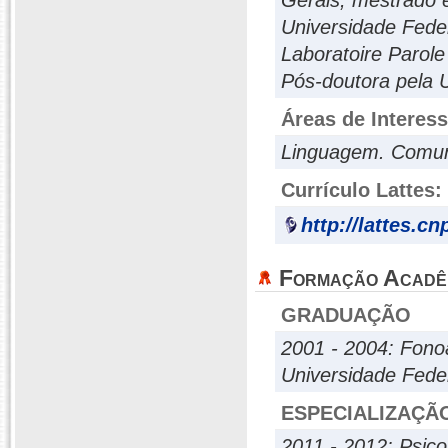
Gerais, mestrado 
Universidade Fede
Laboratoire Parole
Pós-doutora pela U
Áreas de Interes
Linguagem. Comuni
Currículo Lattes:
http://lattes.c
Formação Acadê
GRADUAÇÃO
2001 - 2004: Fono
Universidade Fede
ESPECIALIZAÇÃ
2011 - 2012: Psic