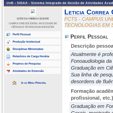
UnB ›
SIGAA - Sistema Integrado de Gestão de Atividades Aca
Leticia Correa 
FCTS - CAMPUS UN
LETICIA CORREA CELESTE
CAMPUS UNB CEILÂNDIA: FACULDADE DE
TECNOLOGIAS EM 
CIÊNCIAS E TECNOLOGIAS EM SAÚDE
Perfil Pessoal
Perfil Pessoal
Produção Intelectual
Descrição pessoa
Disciplinas Ministradas
Atualmente é prof
Relatórios de Carga Horária
Fonoaudiologia da 
Projetos de Pesquisa
Graduação em Ciênc
Atividades de Extensão
Sua linha de pesq
desordens de fluê
Ir ao Menu Principal
Formação acadêmi
profissional, etc.
Graduação em Fono