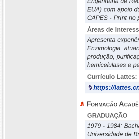
Engenharia de Rec
EUA) com apoio do 
CAPES - PrInt no 
Áreas de Interes
Apresenta experiê
Enzimologia, atuan
produção, purifica
hemicelulases e pe
Currículo Lattes:
https://lattes.
Formação Acadê
GRADUAÇÃO
1979 - 1984: Bach
Universidade de Br