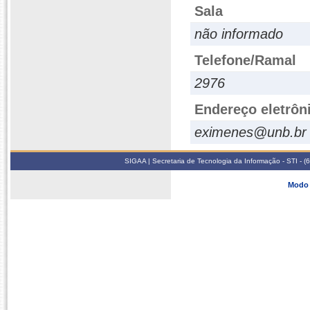
Sala
não informado
Telefone/Ramal
2976
Endereço eletrôn
eximenes@unb.br
SIGAA | Secretaria de Tecnologia da Informação - STI - 
Modo 