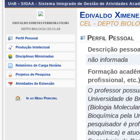
UnB ›
SIGAA - Sistema Integrado de Gestão de Atividades Aca
Edivaldo Ximene
CEL - DEPTO BIOL
EDIVALDO XIMENES FERREIRA FILHO
DEPTO BIOLOGIA CELULAR
Perfil Pessoal
Perfil Pessoal
Produção Intelectual
Descrição pessoa
Disciplinas Ministradas
não informada
Relatórios de Carga Horária
Formação acadêmi
Projetos de Pesquisa
profissional, etc.
Atividades de Extensão
O professor possu
Universidade de Br
Ir ao Menu Principal
(Biologia Molecula
Bioquímica pela Un
pesquisador é prof
bioquímica) e atuo