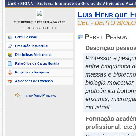
UnB ›
SIGAA - Sistema Integrado de Gestão de Atividades Aca
Luis Henrique F
CEL - DEPTO BIOL
LUIS HENRIQUE FERREIRA DO VALE
DEPTO BIOLOGIA CELULAR
Perfil Pessoal
Perfil Pessoal
Produção Intelectual
Descrição pessoa
Disciplinas Ministradas
Professor e pesqui
Relatórios de Carga Horária
entre bioquímica 
Projetos de Pesquisa
massas e biotecnol
Atividades de Extensão
biologia molecular
proteômica bottom
Ir ao Menu Principal
enzimas, microrga
industrial.
Formação acadêmi
profissional, etc.