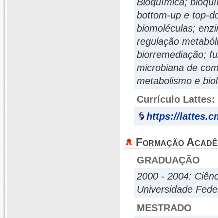
Bioquímica; bioquí
bottom-up e top-d
biomoléculas; enzi
regulação metabóli
biorremediação; fu
microbiana de comp
metabolismo e biol
Currículo Lattes:
https://lattes.c
Formação Acadê
GRADUAÇÃO
2000 - 2004: Ciênc
Universidade Fede
MESTRADO