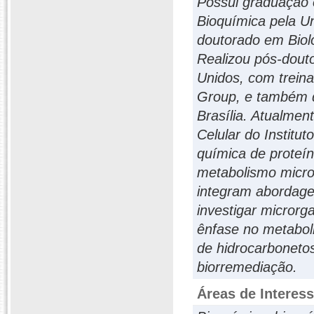
Possui graduação 
Bioquímica pela U
doutorado em Biolo
Realizou pós-dout
Unidos, com trein
Group, e também d
Brasília. Atualmen
Celular do Institu
química de proteí
metabolismo micro
integram abordage
investigar microrg
ênfase no metabol
de hidrocarbonetos
biorremediação.
Áreas de Interes