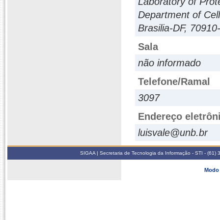
Laboratory of Prot
Department of Cell 
Brasilia-DF, 70910-
Sala
não informado
Telefone/Ramal
3097
Endereço eletrôn
luisvale@unb.br
SIGAA | Secretaria de Tecnologia da Informação - STI - (61
Modo 