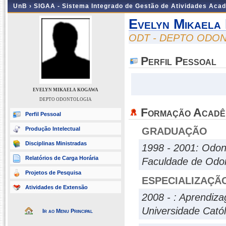
UnB ›
SIGAA - Sistema Integrado de Gestão de Atividades Aca
Evelyn Mikaela
ODT - DEPTO ODO
Perfil Pessoal
EVELYN MIKAELA KOGAWA
DEPTO ODONTOLOGIA
Formação Acadê
Perfil Pessoal
Produção Intelectual
GRADUAÇÃO
Disciplinas Ministradas
1998 - 2001: Odon
Relatórios de Carga Horária
Faculdade de Odon
Projetos de Pesquisa
ESPECIALIZAÇÃ
Atividades de Extensão
2008 - : Aprendiz
Universidade Catól
Ir ao Menu Principal