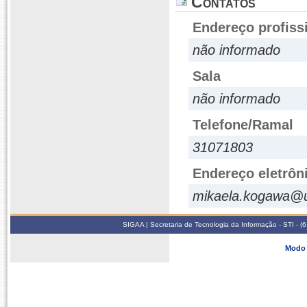
Contatos
Endereço profiss
não informado
Sala
não informado
Telefone/Ramal
31071803
Endereço eletrôn
mikaela.kogawa@u
SIGAA | Secretaria de Tecnologia da Informação - STI - 
Modo 