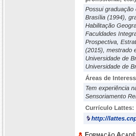
Possui graduação 
Brasília (1994), g
Habilitação Geogra
Faculdades Integra
Prospectiva, Estrat
(2015), mestrado 
Universidade de Br
Universidade de Br
Áreas de Interes
Tem experiência n
Sensoriamento Rem
Currículo Lattes:
http://lattes.c
Formação Acadê