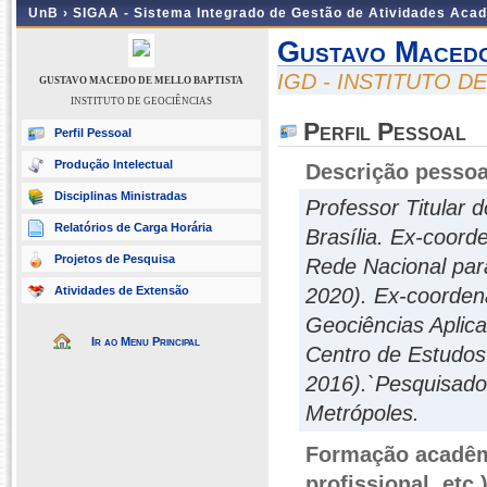
UnB ›
SIGAA - Sistema Integrado de Gestão de Atividades Aca
Gustavo Macedo
IGD - INSTITUTO D
GUSTAVO MACEDO DE MELLO BAPTISTA
INSTITUTO DE GEOCIÊNCIAS
Perfil Pessoal
Perfil Pessoal
Produção Intelectual
Descrição pessoa
Disciplinas Ministradas
Professor Titular 
Relatórios de Carga Horária
Brasília. Ex-coor
Projetos de Pesquisa
Rede Nacional par
Atividades de Extensão
2020). Ex-coorde
Geociências Aplic
Ir ao Menu Principal
Centro de Estudos
2016).`Pesquisado
Metrópoles.
Formação acadêmi
profissional, etc.