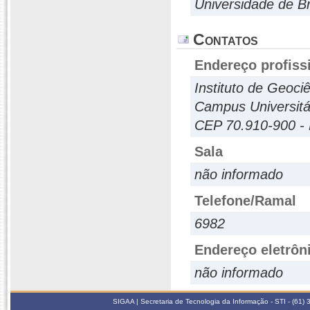
Universidade de Br
Contatos
Endereço profiss
Instituto de Geoci
Campus Universitár
CEP 70.910-900 - 
Sala
não informado
Telefone/Ramal
6982
Endereço eletrôn
não informado
SIGAA | Secretaria de Tecnologia da Informação - STI - (61