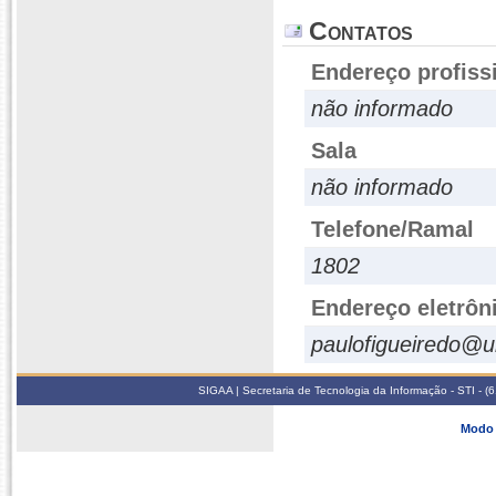
Contatos
Endereço profiss
não informado
Sala
não informado
Telefone/Ramal
1802
Endereço eletrôn
paulofigueiredo@u
SIGAA | Secretaria de Tecnologia da Informação - STI - 
Modo 