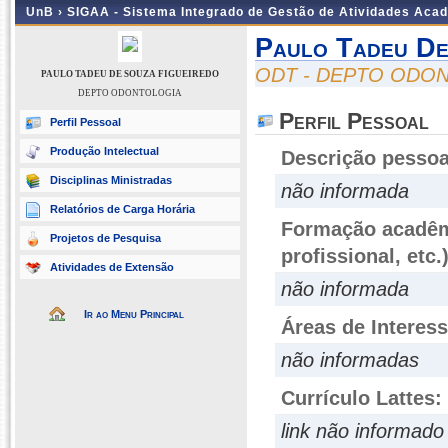
UnB ›
SIGAA - Sistema Integrado de Gestão de Atividades Aca
Paulo Tadeu De
ODT - DEPTO ODO
PAULO TADEU DE SOUZA FIGUEIREDO
DEPTO ODONTOLOGIA
Perfil Pessoal
Perfil Pessoal
Produção Intelectual
Descrição pessoa
Disciplinas Ministradas
não informada
Relatórios de Carga Horária
Formação acadêmi
Projetos de Pesquisa
profissional, etc.
Atividades de Extensão
não informada
Ir ao Menu Principal
Áreas de Interes
não informadas
Currículo Lattes:
link não informado