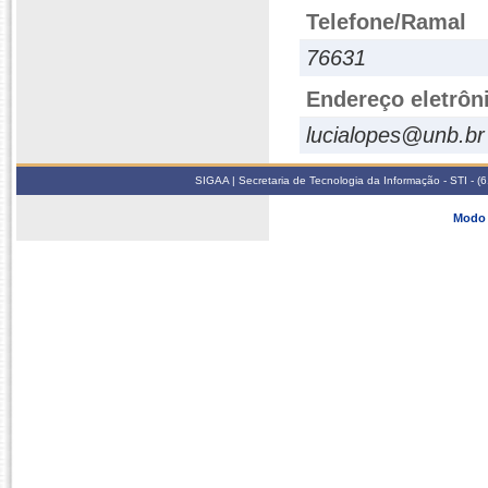
Telefone/Ramal
76631
Endereço eletrôn
lucialopes@unb.br
SIGAA | Secretaria de Tecnologia da Informação - STI - 
Modo 