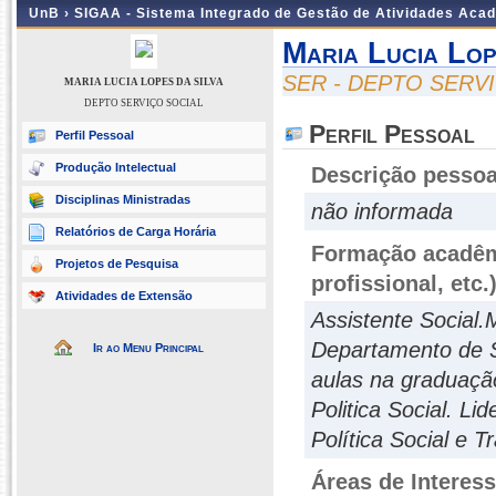
UnB ›
SIGAA - Sistema Integrado de Gestão de Atividades Aca
Maria Lucia Lop
SER - DEPTO SERV
MARIA LUCIA LOPES DA SILVA
DEPTO SERVIÇO SOCIAL
Perfil Pessoal
Perfil Pessoal
Produção Intelectual
Descrição pessoa
Disciplinas Ministradas
não informada
Relatórios de Carga Horária
Formação acadêmi
Projetos de Pesquisa
profissional, etc.
Atividades de Extensão
Assistente Social.
Departamento de Se
Ir ao Menu Principal
aulas na graduaçã
Politica Social. L
Política Social e 
Áreas de Interes