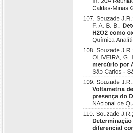
In: 20A Reuniã
Caldas-Minas G
107. Souzade J.R.
F. A. B. B..
Det
H2O2 como oxi
Química Analít
108. Souzade J.R.
OLIVEIRA, G. 
mercúrio por
São Carlos - S
109. Souzade J.R.
Voltametria de
presença do D
NAcional de Qu
110. Souzade J.R.
Determinação 
diferencial c