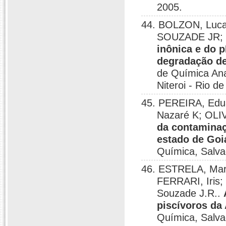
2005.
44. BOLZON, Luca
SOUZADE JR; S
inônica e do p
degradação de
de Química Anal
Niteroi - Rio d
45. PEREIRA, Edua
Nazaré K; OLIV
da contaminaç
estado de Goi
Química, Salva
46. ESTRELA, Mari
FERRARI, Iris
Souzade J.R..
piscívoros da
Química, Salva