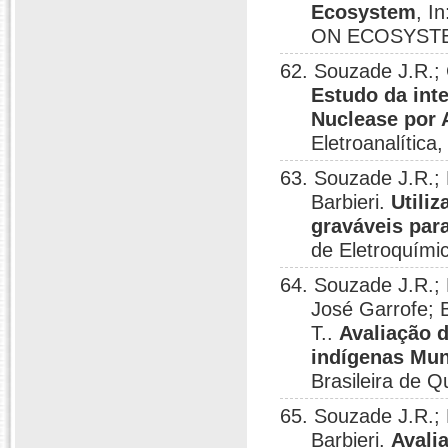
Ecosystem
, 
ON ECOSYSTEM
62. Souzade J.R.;
Estudo da int
Nuclease por
Eletroanalítica
63. Souzade J.R.
Barbieri.
Utili
graváveis par
de Eletroquími
64. Souzade J.R.;
José Garrofe; 
T..
Avaliação 
indígenas Mun
Brasileira de 
65. Souzade J.R.
Barbieri.
Avali