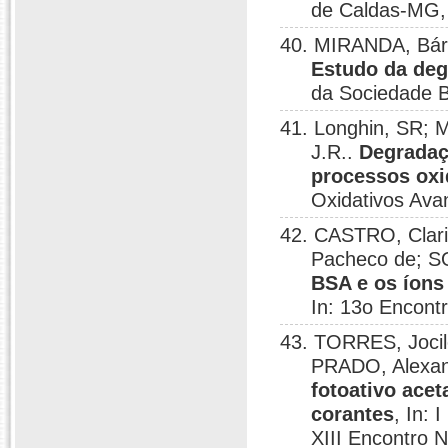
de Caldas-MG,
40. MIRANDA, Bárb
Estudo da deg
da Sociedade B
41. Longhin, SR;
J.R..
Degradaç
processos oxi
Oxidativos Ava
42. CASTRO, Clari
Pacheco de; S
BSA e os íons 
In: 13o Encontr
43. TORRES, Jocil
PRADO, Alexa
fotoativo ace
corantes
, In:
XIII Encontro N