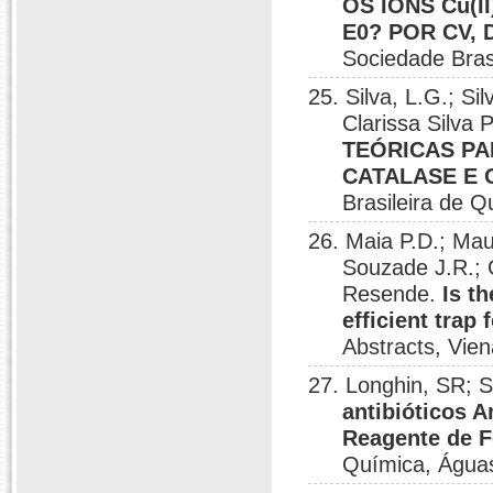
OS ÍONS Cu(I
E0? POR CV,
Sociedade Bras
25. Silva, L.G.; 
Clarissa Silva 
TEÓRICAS PA
CATALASE E O
Brasileira de Q
26. Maia P.D.; Ma
Souzade J.R.
Resende.
Is t
efficient trap
Abstracts, Vien
27. Longhin, SR; 
antibióticos A
Reagente de 
Química, Águas