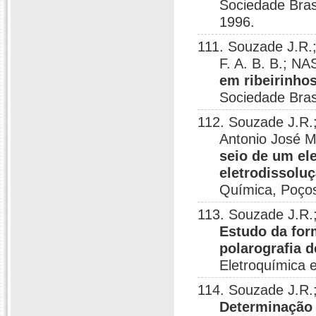
Sociedade Bras
1996.
111. Souzade J.R.
F. A. B. B.; 
em ribeirinhos
Sociedade Bras
112. Souzade J.R
Antonio José 
seio de um el
eletrodissolu
Química, Poços
113. Souzade J.R.
Estudo da for
polarografia d
Eletroquímica e
114. Souzade J.R.
Determinação 