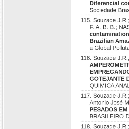
Diferencial c
Sociedade Bras
115. Souzade J.R.
F. A. B. B.; N
contamination 
Brazilian Ama
a Global Pollu
116. Souzade J.R.
AMPEROMETR
EMPREGANDO
GOTEJANTE 
QUIMICA ANAL
117. Souzade J.R
Antonio José M
PESADOS EM 
BRASILEIRO D
118. Souzade J.R