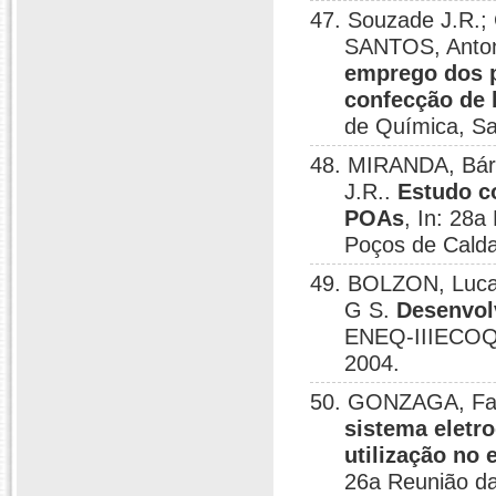
47. Souzade J.R
SANTOS, Anton
emprego dos p
confecção de 
de Química, Sa
48. MIRANDA, Bár
J.R..
Estudo c
POAs
, In: 28a
Poços de Cald
49. BOLZON, Luca
G S.
Desenvol
ENEQ-IIIECOQ-
2004.
50. GONZAGA, Fab
sistema eletr
utilização no
26a Reunião da