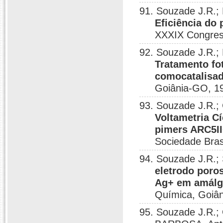
91. Souzade J.R.;
Eficiência do 
XXXIX Congress
92. Souzade J.R.;
Tratamento fot
comocatalisa
Goiânia-GO, 1
93. Souzade J.R.;
Voltametria C
pimers ARC5I
Sociedade Bras
94. Souzade J.R.
eletrodo poros
Ag+ em amálg
Química, Goiân
95. Souzade J.R.;