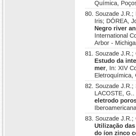
Química, Poços
80. Souzade J.R.;
Iris; DÓREA, J
Negro river an
International 
Arbor - Michig
81. Souzade J.R.;
Estudo da inte
mer
, In: XIV 
Eletroquímica,
82. Souzade J.R.
LACOSTE, G.
eletrodo poro
Iberoamericana
83. Souzade J.R.;
Utilização das
do íon zinco 