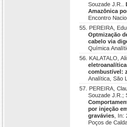
Souzade J.R..
Amazônica por
Encontro Nacio
55. PEREIRA, Edua
Optmização de
cabelo via di
Química Analít
56. KALATALO, Ali
eletroanalític
combustível: 
Analítica, São 
57. PEREIRA, Cla
Souzade J.R.;
Comportamento
por injeção em
gravávies
, In
Poços de Calda