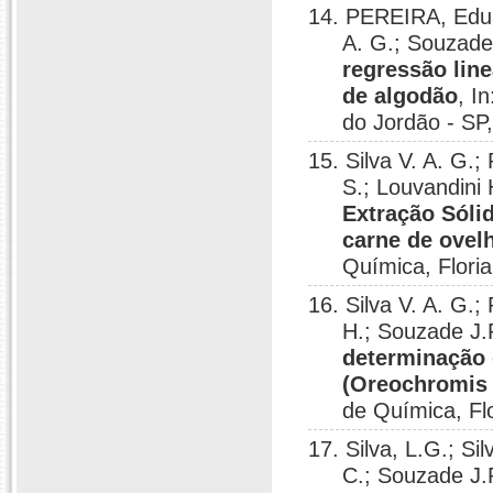
14. PEREIRA, Eduar
A. G.; Souzade
regressão line
de algodão
, I
do Jordão - SP
15. Silva V. A. G.
S.; Louvandini
Extração Sóli
carne de ovel
Química, Floria
16. Silva V. A. G.
H.; Souzade J.
determinação 
(Oreochromis n
de Química, Flo
17. Silva, L.G.; Si
C.; Souzade J.R