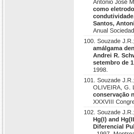
Antonio José 
como eletrodo
condutividade
Santos, Antoni
Anual Sociedad
100. Souzade J.R
amálgama dent
Andrei R. Schw
setembro de 1
1998.
101. Souzade J.R.
OLIVEIRA, G. 
conservação n
XXXVIII Congre
102. Souzade J.R.
Hg(I) and Hg(I
Diferencial P
, 1997, Montre