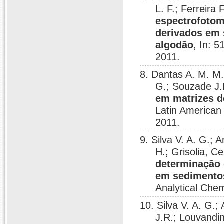
L. F.; Ferreira
espectrofotomé
derivados em 
algodão
, In: 
2011.
8. Dantas A. M. M.
G.; Souzade J.
em matrizes d
Latin American
2011.
9. Silva V. A. G.; 
H.; Grisolia, C
determinação 
em sedimentos
Analytical Chem
10. Silva V. A. G.
J.R.; Louvandin