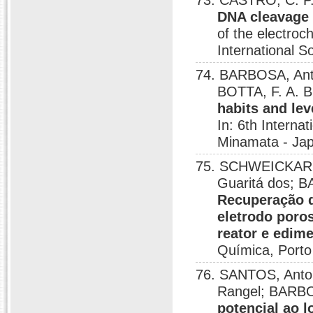
73. CASTRO, C. P.
DNA cleavage 
of the electroc
International S
74. BARBOSA, Anto
BOTTA, F. A. B
habits and lev
In: 6th Interna
Minamata - Jap
75. SCHWEICKARDT
Guaritá dos; B
Recuperação d
eletrodo poro
reator e edim
Química, Porto
76. SANTOS, Anto
Rangel; BARBO
potencial ao 