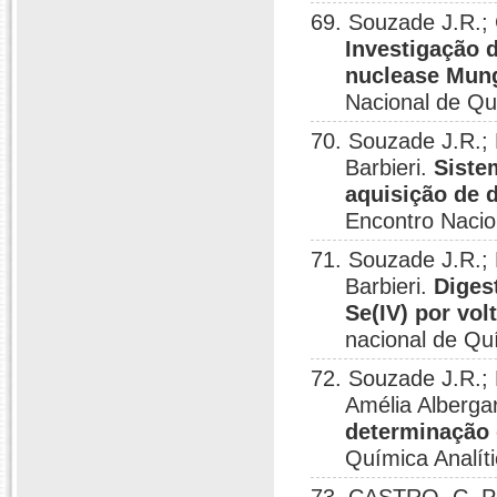
69. Souzade J.R.;
Investigação d
nuclease Mung
Nacional de Qu
70. Souzade J.R.
Barbieri.
Siste
aquisição de 
Encontro Nacio
71. Souzade J.R.
Barbieri.
Diges
Se(IV) por vol
nacional de Qu
72. Souzade J.R.;
Amélia Alberga
determinação 
Química Analít