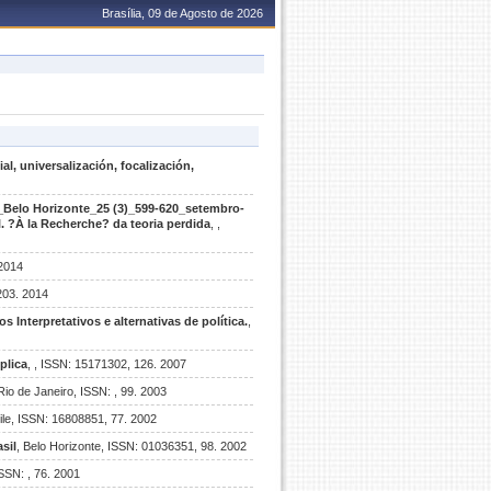
Brasília, 09 de Agosto de 2026
al, universalización, focalización,
a_Belo Horizonte_25 (3)_599-620_setembro-
 ?À la Recherche? da teoria perdida
, ,
 2014
203. 2014
s Interpretativos e alternativas de política.
,
plica
, , ISSN: 15171302, 126. 2007
 Rio de Janeiro, ISSN: , 99. 2003
ile, ISSN: 16808851, 77. 2002
sil
, Belo Horizonte, ISSN: 01036351, 98. 2002
 ISSN: , 76. 2001