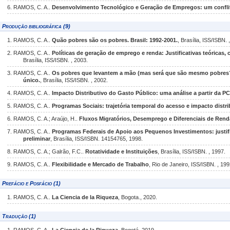
6. RAMOS, C. A..
Desenvolvimento Tecnológico e Geração de Empregos: um conflit
Produção bibliográfica (9)
1. RAMOS, C. A..
Quão pobres são os pobres. Brasil: 1992-2001.
, Brasília, ISS/ISBN. 
2. RAMOS, C. A..
Políticas de geração de emprego e renda: Justificativas teóricas, c
Brasília, ISS/ISBN. , 2003.
3. RAMOS, C. A..
Os pobres que levantem a mão (mas será que são mesmo pobres?) 
único.
, Brasília, ISS/ISBN. , 2002.
4. RAMOS, C. A..
Impacto Distributivo do Gasto Público: uma análise a partir da P
5. RAMOS, C. A..
Programas Sociais: trajetória temporal do acesso e impacto distri
6. RAMOS, C. A.; Araújo, H..
Fluxos Migratórios, Desemprego e Diferenciais de Rend
7. RAMOS, C. A..
Programas Federais de Apoio aos Pequenos Investimentos: justific
preliminar
, Brasília, ISS/ISBN. 14154765, 1998.
8. RAMOS, C. A.; Galrão, F.C..
Rotatividade e Instituições
, Brasília, ISS/ISBN. , 1997.
9. RAMOS, C. A..
Flexibilidade e Mercado de Trabalho
, Rio de Janeiro, ISS/ISBN. , 199
Prefácio e Posfácio (1)
1. RAMOS, C. A..
La Ciencia de la Riqueza
, Bogota., 2020.
Tradução (1)