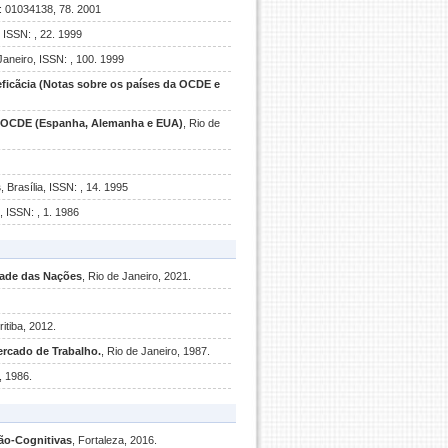
N: 01034138, 78. 2001
, ISSN: , 22. 1999
Janeiro, ISSN: , 100. 1999
eficãcia (Notas sobre os países da OCDE e
da OCDE (Espanha, Alemanha e EUA)
, Rio de
s
, Brasília, ISSN: , 14. 1995
, ISSN: , 1. 1986
dade das Nações
, Rio de Janeiro, 2021.
ritiba, 2012.
ercado de Trabalho.
, Rio de Janeiro, 1987.
, 1986.
Não-Cognitivas
, Fortaleza, 2016.