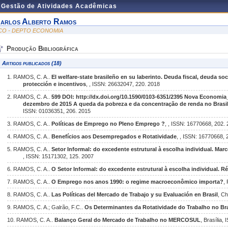
e Gestão de Atividades Acadêmicas
arlos Alberto Ramos
CO - DEPTO ECONOMIA
Produção Bibliográfica
Artigos publicados (18)
1. RAMOS, C. A..
El welfare-state brasileño en su laberinto. Deuda fiscal, deuda soci
protección e incentivos
, , ISSN: 26632047, 220. 2018
2. RAMOS, C. A..
599 DOI: http://dx.doi.org/10.1590/0103-6351/2395 Nova Economi
dezembro de 2015 A queda da pobreza e da concentração de renda no Brasil.
ISSN: 01036351, 206. 2015
3. RAMOS, C. A..
Políticas de Emprego no Pleno Emprego ?
, , ISSN: 16770668, 202.
4. RAMOS, C. A..
Benefícios aos Desempregados e Rotatividade
, , ISSN: 16770668, 
5. RAMOS, C. A..
Setor Informal: do excedente estrutural à escolha individual. Marco
, ISSN: 15171302, 125. 2007
6. RAMOS, C. A..
O Setor Informal: do excedente estrutural à escolha individual. Ré
7. RAMOS, C. A..
O Emprego nos anos 1990: o regime macroeconômico importa?
,
8. RAMOS, C. A..
Las Políticas del Mercado de Trabajo y su Evaluación en Brasil
, Ch
9. RAMOS, C. A.; Galrão, F.C..
Os Determinantes da Rotatividade do Trabalho no Bra
10. RAMOS, C. A..
Balanço Geral do Mercado de Trabalho no MERCOSUL
, Brasília,