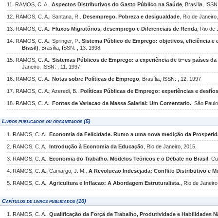
11. RAMOS, C. A..
Aspectos Distributivos do Gasto Público na Saúde
, Brasília, ISS
12. RAMOS, C. A.; Santana, R..
Desemprego, Pobreza e desigualdade
, Rio de Janeiro
13. RAMOS, C. A..
Fluxos Migratórios, desemprego e Diferenciais de Renda
, Rio de 
14. RAMOS, C. A.; Springer, P..
Sistema Público de Emprego: objetivos, eficiência e 
Brasil)
, Brasília, ISSN: , 13. 1998
15. RAMOS, C. A..
Sistemas Públicos de Emprego: a experiência de tr~es países 
Janeiro, ISSN: , 11. 1997
16. RAMOS, C. A..
Notas sobre Políticas de Emprego
, Brasília, ISSN: , 12. 1997
17. RAMOS, C. A.; Azeredi, B..
Políticas Públicas de Emprego: experiências e desfío
18. RAMOS, C. A..
Fontes de Variacao da Massa Salarial: Um Comentario.
, São Paulo
Livros publicados ou organizados (5)
1. RAMOS, C. A..
Economia da Felicidade. Rumo a uma nova medição da Prosperi
2. RAMOS, C. A..
Introdução à Economia da Educação
, Rio de Janeiro, 2015.
3. RAMOS, C. A..
Economia do Trabalho. Modelos Teóricos e o Debate no Brasil
, Cu
4. RAMOS, C. A.; Camargo, J. M..
A Revolucao Indesejada: Conflito Distributivo e M
5. RAMOS, C. A..
Agricultura e Inflacao: A Abordagem Estruturalista.
, Rio de Janeiro
Capítulos de livros publicados (10)
1. RAMOS, C. A..
Qualificação da Forçã de Trabalho, Produtividade e Habilidades 