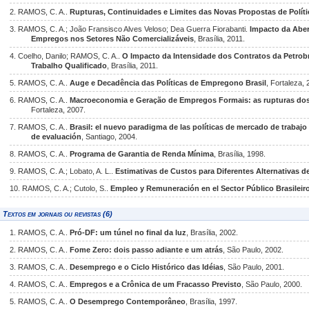
2. RAMOS, C. A..
Rupturas, Continuidades e Limites das Novas Propostas de Políti
3. RAMOS, C. A.; João Fransisco Alves Veloso; Dea Guerra Fiorabanti.
Impacto da Aber
Empregos nos Setores Não Comercializáveis
, Brasília, 2011.
4. Coelho, Danilo; RAMOS, C. A..
O Impacto da Intensidade dos Contratos da Petro
Trabalho Qualificado
, Brasília, 2011.
5. RAMOS, C. A..
Auge e Decadência das Políticas de Empregono Brasil
, Fortaleza, 
6. RAMOS, C. A..
Macroeconomia e Geração de Empregos Formais: as rupturas dos 
Fortaleza, 2007.
7. RAMOS, C. A..
Brasil: el nuevo paradigma de las políticas de mercado de trab
de evaluación
, Santiago, 2004.
8. RAMOS, C. A..
Programa de Garantia de Renda Mínima
, Brasília, 1998.
9. RAMOS, C. A.; Lobato, A. L..
Estimativas de Custos para Diferentes Alternativas
10. RAMOS, C. A.; Cutolo, S..
Empleo y Remuneración en el Sector Público Brasileir
Textos em jornais ou revistas (6)
1. RAMOS, C. A..
Pró-DF: um túnel no final da luz
, Brasília, 2002.
2. RAMOS, C. A..
Fome Zero: dois passo adiante e um atrás
, São Paulo, 2002.
3. RAMOS, C. A..
Desemprego e o Ciclo Histórico das Idéias
, São Paulo, 2001.
4. RAMOS, C. A..
Empregos e a Crônica de um Fracasso Previsto
, São Paulo, 2000.
5. RAMOS, C. A..
O Desemprego Contemporâneo
, Brasília, 1997.