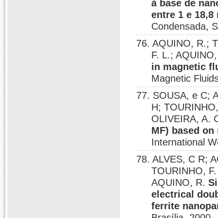
à base de nan
entre 1 e 18,8
Condensada, S
76. AQUINO, R.; T
F. L.; AQUINO
in magnetic fl
Magnetic Fluids
77. SOUSA, e C; 
H; TOURINHO, 
OLIVEIRA, A. 
MF) based on 
International W
78. ALVES, C R; A
TOURINHO, F. A
AQUINO, R.
Si
electrical do
ferrite nanopar
Brasília, 2000.