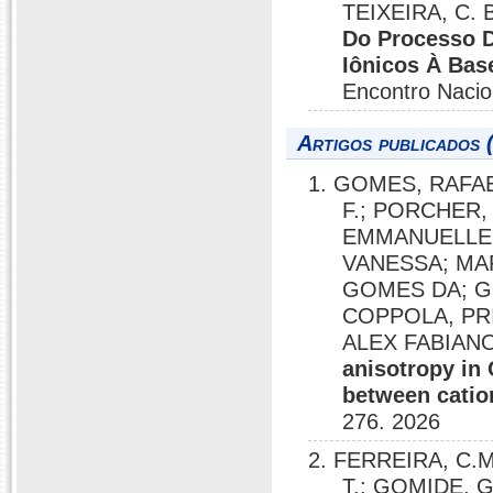
TEIXEIRA, C. 
Do Processo 
Iônicos À Bas
Encontro Nacio
Artigos publicados 
1. GOMES, RAFA
F.; PORCHER,
EMMANUELLE; 
VANESSA; MA
GOMES DA; G
COPPOLA, PRI
ALEX FABIAN
anisotropy in 
between cation
276. 2026
2. FERREIRA, C.M.
T.; GOMIDE, G