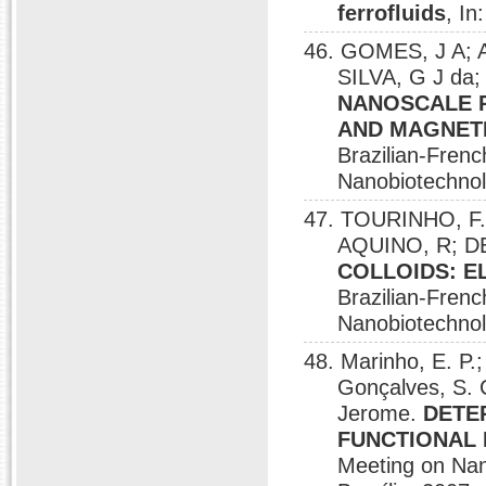
ferrofluids
, In
46. GOMES, J A; 
SILVA, G J da
NANOSCALE P
AND MAGNETI
Brazilian-Fren
Nanobiotechnolo
47. TOURINHO, F. 
AQUINO, R; D
COLLOIDS: 
Brazilian-Fren
Nanobiotechnolo
48. Marinho, E. P.
Gonçalves, S.
Jerome.
DETE
FUNCTIONAL
Meeting on Nan