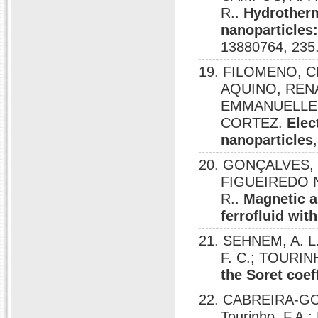
R..
Hydrotherm
nanoparticles:
13880764, 235
19. FILOMENO, 
AQUINO, REN
EMMANUELLE;
CORTEZ.
Elec
nanoparticles
20. GONÇALVES, E
FIGUEIREDO NE
R..
Magnetic a
ferrofluid wit
21. SEHNEM, A. L
F. C.; TOURINH
the Soret coeff
22. CABREIRA-GOME
Tourinho, F.A.