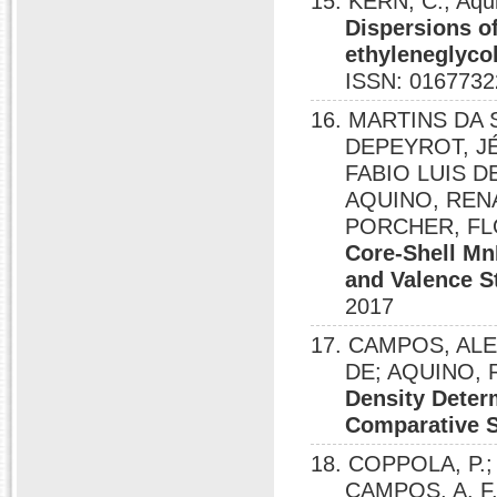
15. KERN, C.; Aqu
Dispersions o
ethyleneglycol
ISSN: 0167732
16. MARTINS DA
DEPEYROT, J
FABIO LUIS D
AQUINO, RENA
PORCHER, FL
Core-Shell Mn
and Valence S
2017
17. CAMPOS, AL
DE; AQUINO, 
Density Deter
Comparative 
18. COPPOLA, P.; 
CAMPOS, A. F. 