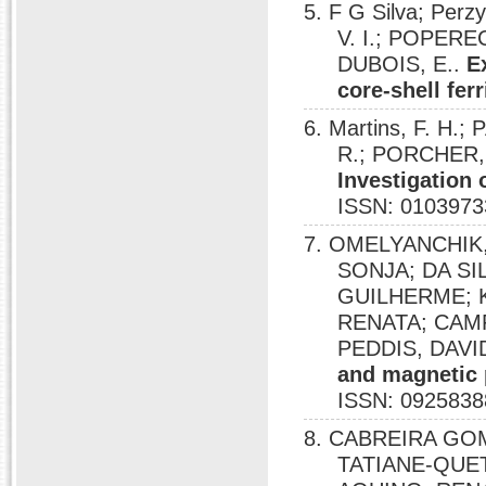
5. F G Silva; Per
V. I.; POPERE
DUBOIS, E..
E
core-shell fer
6. Martins, F. H.;
R.; PORCHER, 
Investigation
ISSN: 0103973
7. OMELYANCHIK
SONJA; DA S
GUILHERME; K
RENATA; CAMP
PEDDIS, DAVI
and magnetic p
ISSN: 0925838
8. CABREIRA GOM
TATIANE-QUET