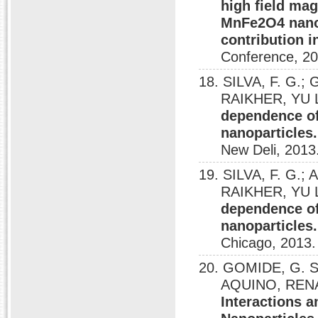
high field mag
MnFe2O4 nanop
contribution in
Conference, 20
18. SILVA, F. G.; 
RAIKHER, YU L
dependence of 
nanoparticles.
New Deli, 2013
19. SILVA, F. G.; 
RAIKHER, YU L
dependence of 
nanoparticles.
Chicago, 2013.
20. GOMIDE, G. S.
AQUINO, RENAT
Interactions 