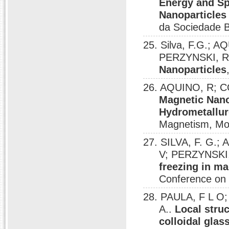
Energy and Sp
Nanoparticles
da Sociedade Br
25. Silva, F.G.; 
PERZYNSKI, R
Nanoparticles
26. AQUINO, R; C
Magnetic Nano
Hydrometallur
Magnetism, Mo
27. SILVA, F. G.;
V; PERZYNSKI
freezing in ma
Conference on 
28. PAULA, F L O
A..
Local struc
colloidal glas