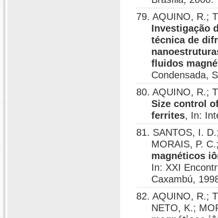
79. AQUINO, R.; 
Investigação d
técnica de dif
nanoestrutura
fluidos magné
Condensada, S
80. AQUINO, R.; 
Size control 
ferrites
, In: I
81. SANTOS, I. D
MORAIS, P. C.
magnéticos iôn
In: XXI Encont
Caxambú, 1998
82. AQUINO, R.; 
NETO, K.; MOR