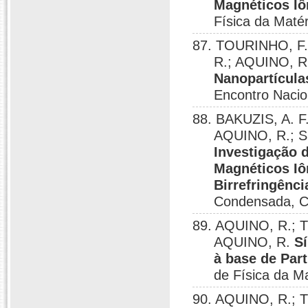
Magnéticos I
Física da Mat
87. TOURINHO, F.
R.; AQUINO, 
Nanopartícula
Encontro Nacio
88. BAKUZIS, A. F
AQUINO, R.; S
Investigação 
Magnéticos Iô
Birrefringênci
Condensada, C
89. AQUINO, R.; T
AQUINO, R.
S
à base de Part
de Física da 
90. AQUINO, R.; T