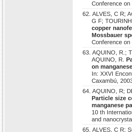
Conference on 
62. ALVES, C R;
G F; TOURINHO
copper nanofe
Mossbauer sp
Conference on 
63. AQUINO, R.; 
AQUINO, R.
Pa
on manganese 
In: XXVI Encon
Caxambú, 2003
64. AQUINO, R; D
Particle size 
manganese par
10 th Internat
and nanocrystal
65. ALVES, C R;