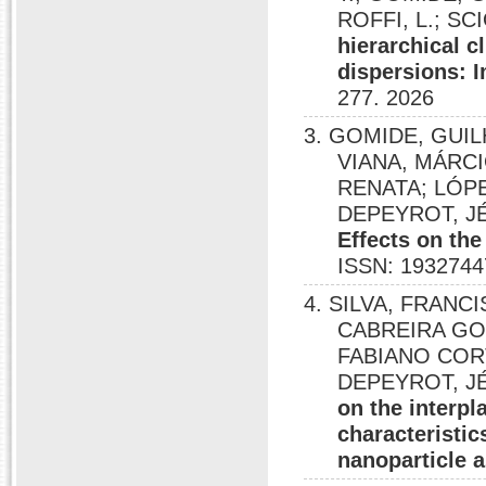
ROFFI, L.; SC
hierarchical c
dispersions: 
277. 2026
3. GOMIDE, GUI
VIANA, MÁRC
RENATA; LÓP
DEPEYROT, 
Effects on th
ISSN: 1932744
4. SILVA, FRAN
CABREIRA GO
FABIANO COR
DEPEYROT, J
on the interpl
characteristic
nanoparticle 