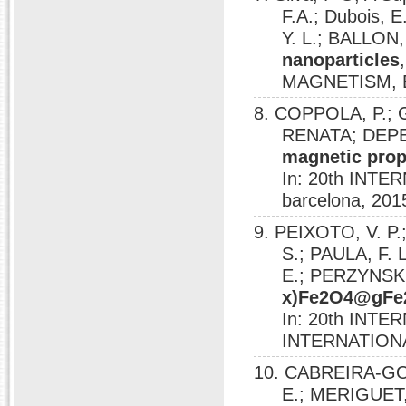
F.A.; Dubois,
Y. L.; BALLON,
nanoparticles
MAGNETISM, B
8. COPPOLA, P.; G
RENATA; DEPEY
magnetic prope
In: 20th IN
barcelona, 201
9. PEIXOTO, V. 
S.; PAULA, F. 
E.; PERZYNSK
x)Fe2O4@gFe2O
In: 20th IN
INTERNATIONA
10. CABREIRA-GO
E.; MERIGUET