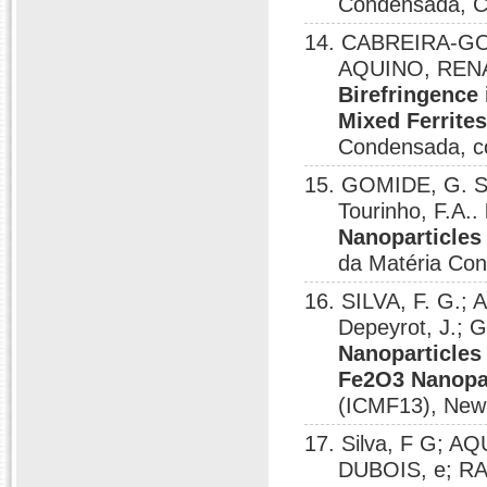
Condensada, C
14. CABREIRA-GO
AQUINO, RENAT
Birefringence 
Mixed Ferrites
Condensada, co
15. GOMIDE, G. S
Tourinho, F.A..
Nanoparticles
da Matéria Con
16. SILVA, F. G.
Depeyrot, J.;
Nanoparticle
Fe2O3 Nanopar
(ICMF13), New 
17. Silva, F G; A
DUBOIS, e; RAI