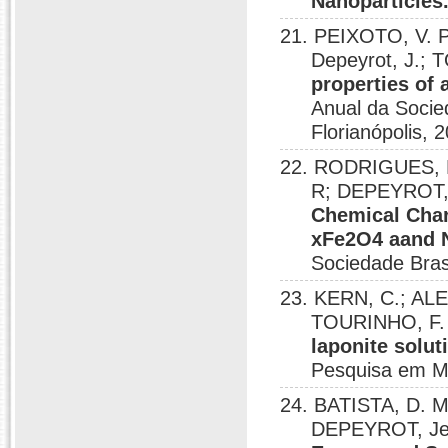
Nanoparticles
21. PEIXOTO, V. 
Depeyrot, J.; 
properties of
Anual da Socie
Florianópolis, 
22. RODRIGUES, Pr
R; DEPEYROT,
Chemical Char
xFe2O4 aand 
Sociedade Brasi
23. KERN, C.; A
TOURINHO, F.
laponite solut
Pesquisa em Mat
24. BATISTA, D. M
DEPEYROT, Je