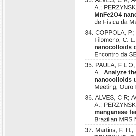
33. ALVES, C R; 
A.; PERZYNSK
MnFe2O4 nanop
de Física da M
34. COPPOLA, P.;
Filomeno, C. L
nanocolloids 
Encontro da SB
35. PAULA, F L O
A..
Analyze th
nanocolloids 
Meeting, Ouro 
36. ALVES, C R; 
A.; PERZYNSK
manganese fer
Brazilian MRS 
37. Martins, F. H