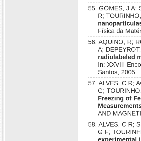
55. GOMES, J A; 
R; TOURINHO,
nanopartículas
Física da Maté
56. AQUINO, R; R
A; DEPEYROT,
radiolabeled m
In: XXVIII Enc
Santos, 2005.
57. ALVES, C R; 
G; TOURINHO,
Freezing of F
Measurement
AND MAGNETIC
58. ALVES, C R;
G F; TOURINH
experimental i