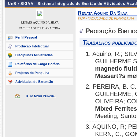
UnB ›
SIGAA - Sistema Integrado de Gestão de Atividades Aca
Renata Aquino Da Silva
FUP - FACULDADE DE PLANALTINA
RENATA AQUINO DA SILVA
FACULDADE DE PLANALTINA
Produção Biblio
Perfil Pessoal
Trabalhos publicado
Produção Intelectual
1. Aquino, R.; SI
Disciplinas Ministradas
GUILHERME S
Relatórios de Carga Horária
magnetic flui
Projetos de Pesquisa
Massart?s me
Atividades de Extensão
2. PEREIRA, B. C
GUILHERME; GO
Ir ao Menu Principal
OLIVEIRA; CO
Mixed Ferrite
Meeting, Santo
3. AQUINO, R; PER
KERN, C.; GOM