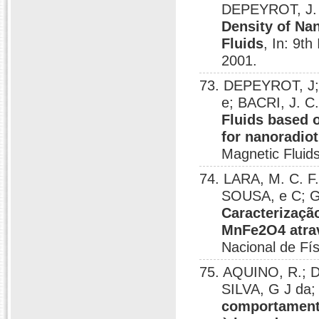
DEPEYROT, J
Density of Na
Fluids
, In: 9t
2001.
73. DEPEYROT, J
e; BACRI, J. 
Fluids based 
for nanoradio
Magnetic Fluid
74. LARA, M. C. F
SOUSA, e C; G
Caracterizaçã
MnFe2O4 atra
Nacional de Fí
75. AQUINO, R.; D
SILVA, G J da
comportamento