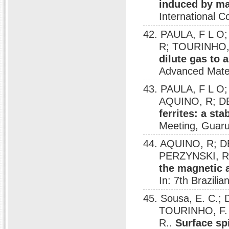
induced by ma
International 
42. PAULA, F L O
R; TOURINHO, 
dilute gas to a
Advanced Materi
43. PAULA, F L O;
AQUINO, R; D
ferrites: a st
Meeting, Guaru
44. AQUINO, R; D
PERZYNSKI, R
the magnetic 
In: 7th Brazil
45. Sousa, E. C.
TOURINHO, F.
R..
Surface spi