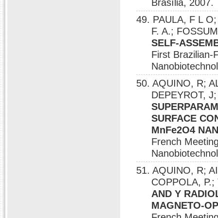
Brasília, 2007.
49. PAULA, F L O
F. A.; FOSSUM
SELF-ASSEM
First Brazilia
Nanobiotechnolo
50. AQUINO, R; AL
DEPEYROT, J; 
SUPERPARAM
SURFACE CON
MnFe2O4 NAN
French Meetin
Nanobiotechnolo
51. AQUINO, R; AI
COPPOLA, P.; 
AND Y RADIO
MAGNETO-OP
French Meetin