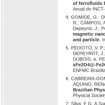
of ferrofluid
Anual do INCT-
4. GOMIDE, G.; D
R.; CAMPOS, A
Depeyrot, J.; P
magnetic nanoc
and particle
, 
5. PEIXOTO, V. P
DEPEYROT, J.;
DUBOIS, e; P
xFe2O4@-Fe2O
ENFMC Brazilia
6. CABREIRA-GOMES
AQUINO, RENAT
Brazilian Phys
Physical Societ
7. Silva, F G; A 