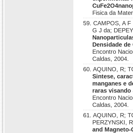
CuFe2O4nanopa
Fisica da Mate
59. CAMPOS, A F 
G J da; DEPEY
Nanoparticula
Densidade de 
Encontro Nacio
Caldas, 2004.
60. AQUINO, R; T
Sintese, carac
manganes e d
raras visando
Encontro Nacio
Caldas, 2004.
61. AQUINO, R; T
PERZYNSKI, 
and Magneto-O