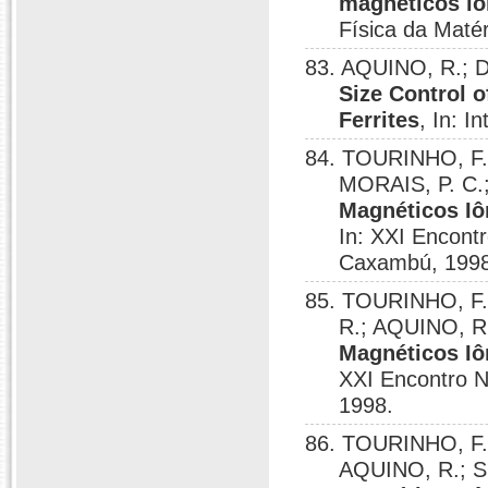
magnéticos i
Física da Mat
83. AQUINO, R.; 
Size Control 
Ferrites
, In: I
84. TOURINHO, F.
MORAIS, P. C.
Magnéticos Iô
In: XXI Encont
Caxambú, 1998
85. TOURINHO, F.
R.; AQUINO, 
Magnéticos Iô
XXI Encontro N
1998.
86. TOURINHO, F. 
AQUINO, R.; 