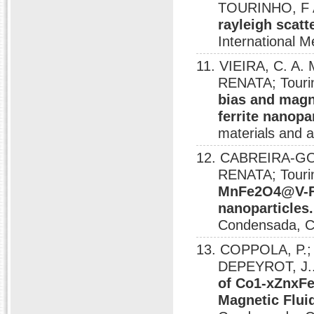
TOURINHO, F
rayleigh scatt
International M
11. VIEIRA, C. A.
RENATA; Touri
bias and magne
ferrite nanopar
materials and a
12. CABREIRA-GO
RENATA; Touri
MnFe2O4@V-F
nanoparticles.
Condensada, C
13. COPPOLA, P.; 
DEPEYROT, J.
of Co1-xZnxFe
Magnetic Flui