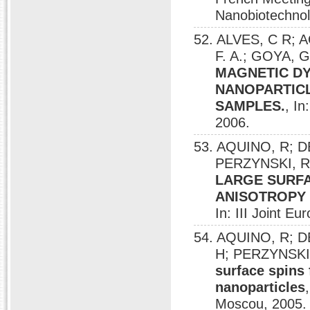
Nanobiotechnolo
52. ALVES, C R;
F. A.; GOYA, 
MAGNETIC DY
NANOPARTICL
SAMPLES.
, I
2006.
53. AQUINO, R; D
PERZYNSKI, 
LARGE SURFA
ANISOTROPY 
In: III Joint 
54. AQUINO, R; 
H; PERZYNSKI
surface spins 
nanoparticles
Moscou, 2005.