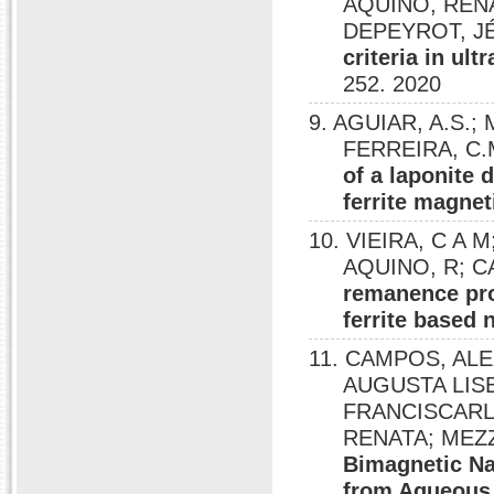
AQUINO, RENA
DEPEYROT, 
criteria in ul
252. 2020
9. AGUIAR, A.S.; 
FERREIRA, C.M
of a laponite 
ferrite magnet
10. VIEIRA, C A M
AQUINO, R; C
remanence prop
ferrite based 
11. CAMPOS, AL
AUGUSTA LISB
FRANCISCARL
RENATA; MEZZ
Bimagnetic N
from Aqueous 