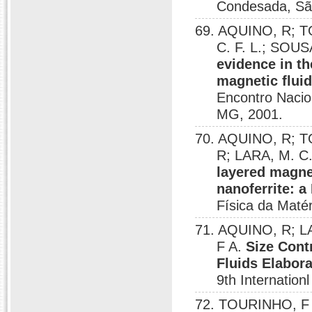
Condesada, Sã
69. AQUINO, R; T
C. F. L.; SOUS
evidence in th
magnetic flui
Encontro Nacio
MG, 2001.
70. AQUINO, R; T
R; LARA, M. C.
layered magne
nanoferrite: 
Física da Maté
71. AQUINO, R; L
F A.
Size Cont
Fluids Elabor
9th Internatio
72. TOURINHO, F 