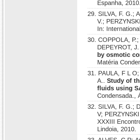
Espanha, 2010
29. SILVA, F. G.;
V.; PERZYNSKI
In: Internatio
30. COPPOLA, P.;
DEPEYROT, J
by osmotic c
Matéria Conden
31. PAULA, F L O
A..
Study of t
fluids using 
Condensada., Á
32. SILVA, F. G.;
V; PERZYNSKI
XXXIII Encontr
Lindoia, 2010.