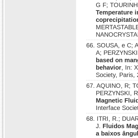
G F; TOURINH
Temperature i
coprecipitatio
MERTASTABLE
NANOCRYSTALL
66. SOUSA, e C;
A; PERZYNSKI
based on mang
behavior
, In:
Society, Paris,
67. AQUINO, R; T
PERZYNSKI, R
Magnetic Flui
Interface Socie
68. ITRI, R.; DU
J.
Fluidos Mag
a baixos ângu