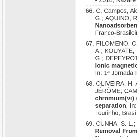
- 2018, Nazaré 
66. C. Campos, Ale
G.; AQUINO,
Nanoadsorben
Franco-Brasilei
67. FILOMENO, C.
A.; KOUYATE, 
G.; DEPEYROT
Ionic magnetic
In: 1ª Jornada 
68. OLIVEIRA, H.
JÉRÔME; CAMP
chromium(vi) 
separation
, I
Tourinho, Brasí
69. CUNHA, S. L.;
Removal From 