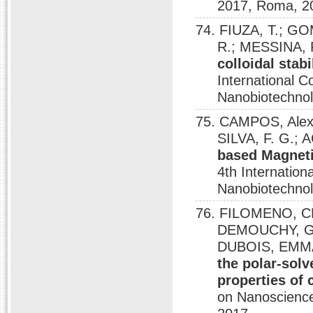
2017, Roma, 2
74. FIUZA, T.; G
R.; MESSINA,
colloidal stab
International 
Nanobiotechnol
75. CAMPOS, Alex 
SILVA, F. G.
based Magnet
4th Internatio
Nanobiotechnol
76. FILOMENO, C
DEMOUCHY, G.;
DUBOIS, EMM
the polar-solv
properties of 
on Nanoscience