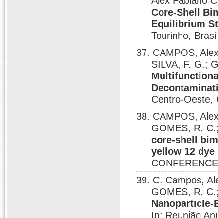
Alex Fabiano C
Core-Shell Bim
Equilibrium S
Tourinho, Brasí
37. CAMPOS, Alex 
SILVA, F. G.
Multifunction
Decontaminat
Centro-Oeste, 
38. CAMPOS, Alex 
GOMES, R. C.
core-shell bi
yellow 12 dye
CONFERENCE, 
39. C. Campos, Al
GOMES, R. C
Nanoparticle-E
In: Reunião An