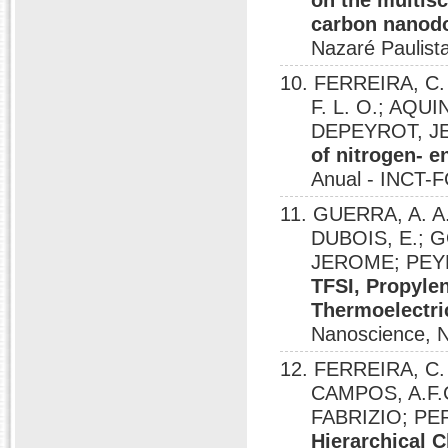
on the multisc
carbon nanodo
Nazaré Paulist
10. FERREIRA, C.
F. L. O.; AQU
DEPEYROT, 
of nitrogen- 
Anual - INCT-F
11. GUERRA, A. A
DUBOIS, E.; 
JEROME; PEYR
TFSI, Propyle
Thermoelectri
Nanoscience, N
12. FERREIRA, C.
CAMPOS, A.F.C
FABRIZIO; PE
Hierarchical 