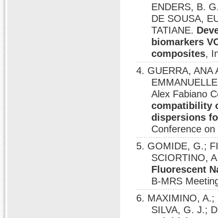
ENDERS, B. G
DE SOUSA, E
TATIANE.
Deve
biomarkers VO
composites
, 
4. GUERRA, ANA 
EMMANUELLE; 
Alex Fabiano C
compatibility 
dispersions fo
Conference on 
5. GOMIDE, G.; F
SCIORTINO, A
Fluorescent N
B-MRS Meeting
6. MAXIMINO, A.;
SILVA, G. J.