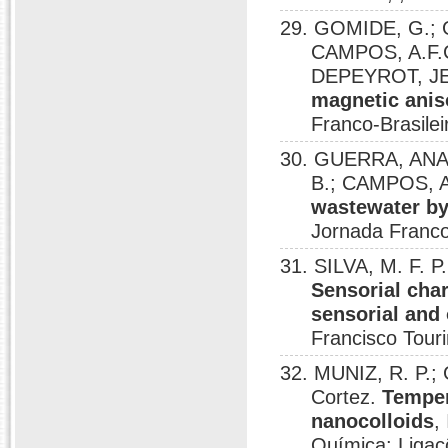
29. GOMIDE, G.;
CAMPOS, A.F.
DEPEYROT, 
magnetic anis
Franco-Brasilei
30. GUERRA, ANA
B.; CAMPOS, A
wastewater by
Jornada Franco-
31. SILVA, M. F. 
Sensorial cha
sensorial and
Francisco Touri
32. MUNIZ, R. P.
Cortez.
Temper
nanocolloids
,
Química: Ligaç