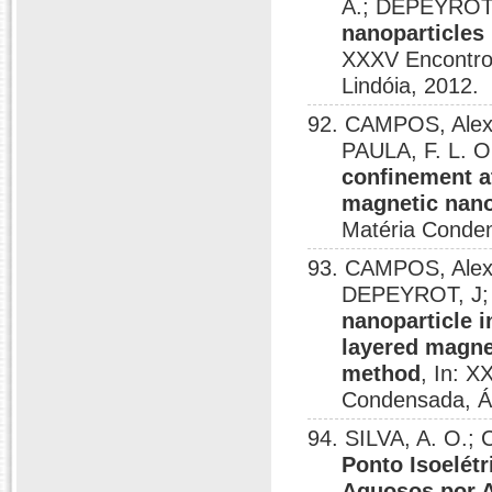
A.; DEPEYROT
nanoparticles
XXXV Encontro 
Lindóia, 2012.
92. CAMPOS, Alex
PAULA, F. L. 
confinement at
magnetic nano
Matéria Conden
93. CAMPOS, Alex 
DEPEYROT, J;
nanoparticle i
layered magne
method
, In: X
Condensada, Ág
94. SILVA, A. O.;
Ponto Isoelét
Aquosos por 