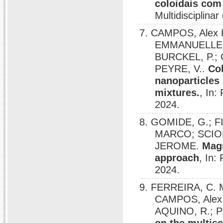
coloidais com 
Multidisciplin
7. CAMPOS, Alex 
EMMANUELLE; G
BURCKEL, P.;
PEYRE, V..
Co
nanoparticles
mixtures.
, In:
2024.
8. GOMIDE, G.; F
MARCO; SCIOR
JEROME.
Magn
approach
, In:
2024.
9. FERREIRA, C. 
CAMPOS, Alex 
AQUINO, R.; P