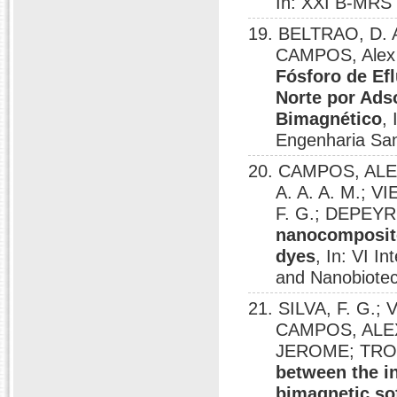
In: XXI B-MRS 
19. BELTRAO, D. A
CAMPOS, Alex 
Fósforo de Ef
Norte por Ads
Bimagnético
,
Engenharia Sani
20. CAMPOS, ALEX
A. A. A. M.; 
F. G.; DEPEY
nanocomposite
dyes
, In: VI 
and Nanobiote
21. SILVA, F. G.
CAMPOS, ALEX
JEROME; TRO
between the in
bimagnetic sof