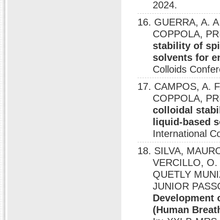
2024.
16. GUERRA, A. A
COPPOLA, PRI
stability of sp
solvents for e
Colloids Confe
17. CAMPOS, A. F
COPPOLA, PRI
colloidal stab
liquid-based s
International C
18. SILVA, MAUR
VERCILLO, O.
QUETLY MUNIZ
JUNIOR PASSO
Development o
(Human Breat