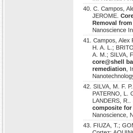
40. C. Campos, Al
JEROME.
Core
Removal from
Nanoscience In
41. Campos, Alex
H. A. L.; BRITO
A. M.; SILVA,
core@shell ba
remediation
, 
Nanotechnology
42. SILVA, M. F. P
PATERNO, L. G
LANDERS, R..
composite for
Nanoscience, N
43. FIUZA, T.; GO
Cortez; AQUIN