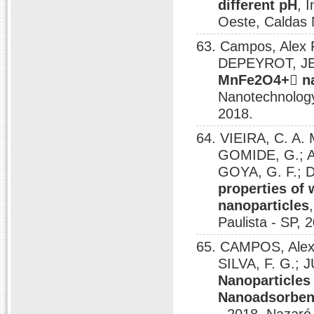
different pH
, 
Oeste, Caldas 
63. Campos, Alex F
DEPEYROT, 
MnFe2O4+ na
Nanotechnology
2018.
64. VIEIRA, C. A. 
GOMIDE, G.; 
GOYA, G. F.;
properties of 
nanoparticles
Paulista - SP, 
65. CAMPOS, Alex 
SILVA, F. G.; 
Nanoparticles
Nanoadsorben