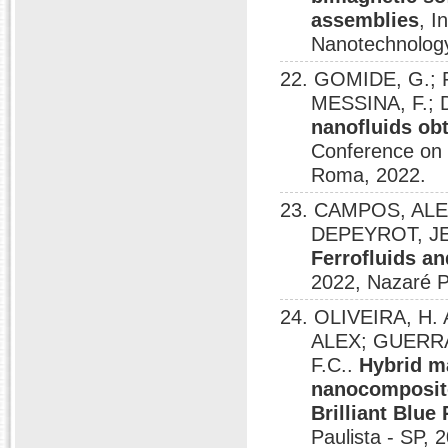
assemblies
, I
Nanotechnolog
22. GOMIDE, G.; 
MESSINA, F.
nanofluids obt
Conference on
Roma, 2022.
23. CAMPOS, ALEX
DEPEYROT, 
Ferrofluids a
2022, Nazaré Pa
24. OLIVEIRA, H.
ALEX; GUERRA
F.C..
Hybrid m
nanocomposite
Brilliant Blue
Paulista - SP, 