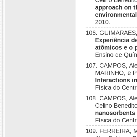
Celino Benedi
approach on t
environmental
2010.
106. GUIMARAES, 
Experiência d
atômicos e o 
Ensino de Quími
107. CAMPOS, Alex
MARINHO, e P
Interactions 
Física do Cent
108. CAMPOS, Ale
Celino Benedi
nanosorbents 
Física do Cent
109. FERREIRA, M