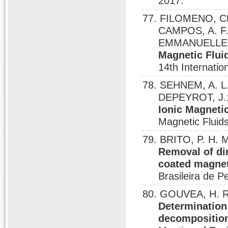
2017.
77. FILOMENO, C
CAMPOS, A. F.
EMMANUELLE; M
Magnetic Flui
14th Internatio
78. SEHNEM, A. L
DEPEYROT, J.
Ionic Magneti
Magnetic Fluids
79. BRITO, P. H. 
Removal of di
coated magnet
Brasileira de 
80. GOUVEA, H. R.
Determination 
decomposition