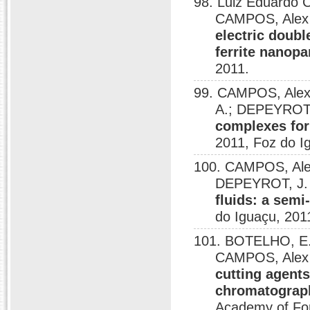
98. Luiz Eduardo C
CAMPOS, Alex 
electric doub
ferrite nanopa
2011.
99. CAMPOS, Alex
A.; DEPEYROT
complexes for
2011, Foz do I
100. CAMPOS, Alex
DEPEYROT, J
fluids: a semi
do Iguaçu, 201
101. BOTELHO, E.
CAMPOS, Alex 
cutting agents
chromatograp
Academy of For