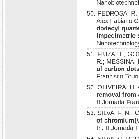
Nanobiotechnolo
50. PEDROSA, R. 
Alex Fabiano Co
dodecyl quart
impedimetric 
Nanotechnology
51. FIUZA, T.; G
R.; MESSINA, 
of carbon dot
Francisco Touri
52. OLIVEIRA, H. A
removal from 
II Jornada Fran
53. SILVA, F. N.; 
of chromium(V
In: II Jornada 
54. SILVA, C. P.; 