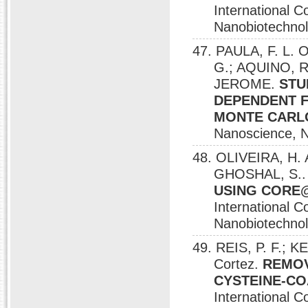
International 
Nanobiotechnolo
47. PAULA, F. L. 
G.; AQUINO, R
JEROME.
STU
DEPENDENT F
MONTE CARL
Nanoscience, N
48. OLIVEIRA, H. 
GHOSHAL, S.
USING CORE
International 
Nanobiotechnolo
49. REIS, P. F.; K
Cortez.
REMOV
CYSTEINE-C
International 