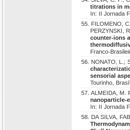
titrations in 
In: II Jornada 
55. FILOMENO, C. 
PERZYNSKI, 
counter-ions a
thermodiffusiv
Franco-Brasilei
56. NONATO, L.; S
characterizat
sensorial asp
Tourinho, Brasí
57. ALMEIDA, M. R
nanoparticle-e
In: II Jornada 
58. DA SILVA, FAB
Thermodynamic