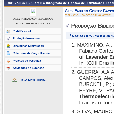
UnB ›
SIGAA - Sistema Integrado de Gestão de Atividades Aca
Alex Fabiano Cortez Camp
FUP - FACULDADE DE PLANALTINA
ALEX FABIANO CORTEZ CAMPOS
FACULDADE DE PLANALTINA
Produção Biblio
Perfil Pessoal
Trabalhos publicado
Produção Intelectual
1. MAXIMINO, A.;
Disciplinas Ministradas
Fabiano Corte
Relatórios de Carga Horária
of Lavender E
Projetos de Pesquisa
In: XXIII Brazi
Atividades de Extensão
2. GUERRA, A.A.
CAMPOS, Alex 
Ir ao Menu Principal
BURCKEL, P.; 
PEYRE, V.; PA
Thermoelectri
Francisco Touri
3. SILVA, MAURO