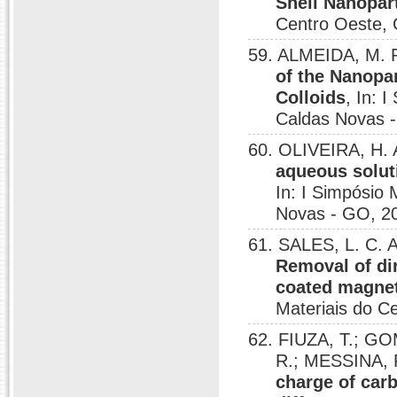
Shell Nanopar
Centro Oeste, 
59. ALMEIDA, M. 
of the Nanopar
Colloids
, In: 
Caldas Novas 
60. OLIVEIRA, H. A
aqueous solut
In: I Simpósio 
Novas - GO, 2
61. SALES, L. C. 
Removal of di
coated magnet
Materiais do C
62. FIUZA, T.; G
R.; MESSINA, 
charge of car