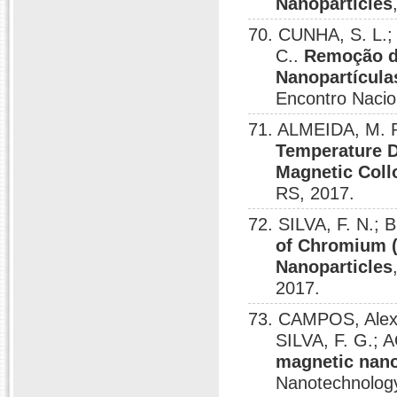
Nanoparticles
70. CUNHA, S. L.; 
C..
Remoção d
Nanopartícul
Encontro Nacio
71. ALMEIDA, M. R
Temperature D
Magnetic Coll
RS, 2017.
72. SILVA, F. N.; 
of Chromium (
Nanoparticles
2017.
73. CAMPOS, Alex 
SILVA, F. G.
magnetic nano
Nanotechnology