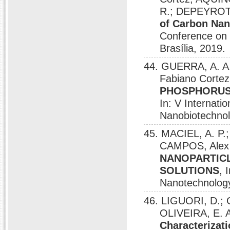
R.; DEPEYRO
of Carbon Na
Conference on
Brasília, 2019.
44. GUERRA, A. A.
Fabiano Cortez
PHOSPHORUS
In: V Internat
Nanobiotechnolo
45. MACIEL, A. P
CAMPOS, Alex 
NANOPARTIC
SOLUTIONS
, 
Nanotechnology
46. LIGUORI, D.;
OLIVEIRA, E. A
Characterizat