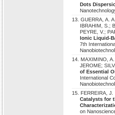
Dots Dispersi
Nanotechnology
13. GUERRA, A. A
IBRAHIM, S.;
PEYRE, V.; PA
Ionic Liquid-
7th Internatio
Nanobiotechnolo
14. MAXIMINO, A.
JEROME; SILVA
of Essential 
International 
Nanobiotechnolo
15. FERREIRA, J.
Catalysts for
Characterizat
on Nanoscience