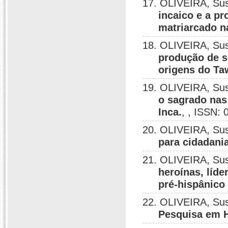
17. OLIVEIRA, Su
incaico e a p
matriarcado na
18. OLIVEIRA, Su
produção de s
origens do Ta
19. OLIVEIRA, Su
o sagrado nas 
Inca.
, , ISSN:
20. OLIVEIRA, Su
para cidadania
21. OLIVEIRA, Su
heroínas, líde
pré-hispânico 
22. OLIVEIRA, Su
Pesquisa em H