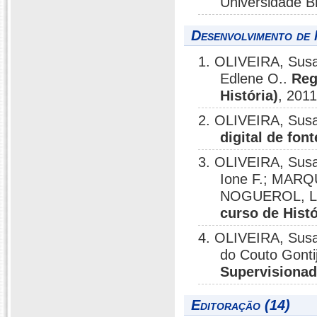
Universidade Br
Desenvolvimento de 
1. OLIVEIRA, Susa
Edlene O..
Reg
História)
, 2011
2. OLIVEIRA, Sus
digital de fon
3. OLIVEIRA, Susa
Ione F.; MARQU
NOGUEROL, Lu
curso de Histó
4. OLIVEIRA, Susa
do Couto Gonti
Supervisionad
Editoração (14)