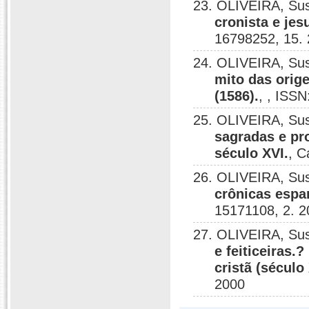
23. OLIVEIRA, Su
cronista e jes
16798252, 15.
24. OLIVEIRA, Su
mito das orig
(1586).
, , ISS
25. OLIVEIRA, Su
sagradas e pr
século XVI.
, C
26. OLIVEIRA, Su
crônicas espa
15171108, 2. 
27. OLIVEIRA, Su
e feiticeiras.
cristã (século 
2000