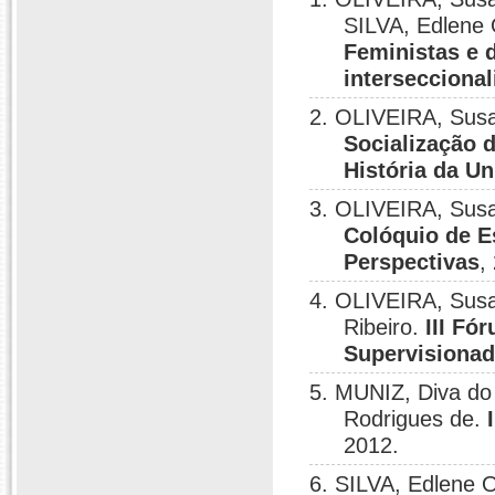
SILVA, Edlene
Feministas e 
intersecciona
2. OLIVEIRA, Susa
Socialização 
História da U
3. OLIVEIRA, Sus
Colóquio de E
Perspectivas
,
4. OLIVEIRA, Susa
Ribeiro.
III Fó
Supervisionad
5. MUNIZ, Diva do
Rodrigues de.
2012.
6. SILVA, Edlene 