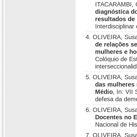
ITACARAMBI, G
diagnóstica d
resultados de
Interdisciplina
4. OLIVEIRA, Sus
de relações s
mulheres e ho
Colóquio de Es
interseccionali
5. OLIVEIRA, Sus
das mulheres n
Médio
, In: VI
defesa da democ
6. OLIVEIRA, Sus
Docentes no E
Nacional de His
7. OLIVEIRA, Sus