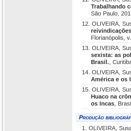
Trabalhando c
São Paulo, 201
12. OLIVEIRA, Su
reivindicaçõe
Florianópolis, v
13. OLIVEIRA, Su
sexista: as po
Brasil.
, Curiti
14. OLIVEIRA, Su
América e os 
15. OLIVEIRA, Su
Huaco na crôn
os Incas
, Bras
Produção bibliográf
1. OLIVEIRA, Sus