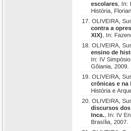
escolares
, In
História, Floria
17. OLIVEIRA, Su
contra a opre
XIX)
, In: Faze
18. OLIVEIRA, Su
ensino de hist
In: IV Simpósio
Gôiania, 2009.
19. OLIVEIRA, Su
crônicas e na 
História e Arq
20. OLIVEIRA, Su
discursos dos 
Inca.
, In: IV E
Brasília, 2007.