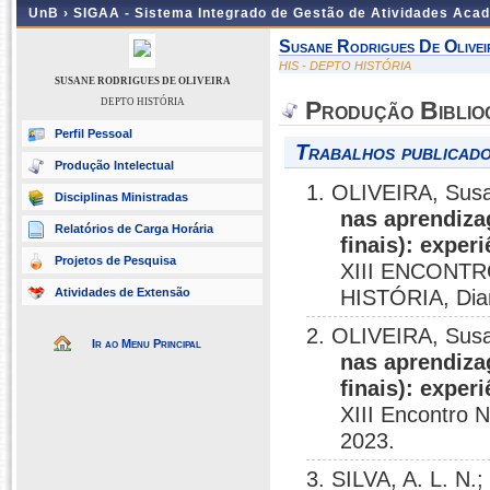
UnB ›
SIGAA - Sistema Integrado de Gestão de Atividades Aca
Susane Rodrigues De Olivei
HIS - DEPTO HISTÓRIA
SUSANE RODRIGUES DE OLIVEIRA
DEPTO HISTÓRIA
Produção Biblio
Perfil Pessoal
Trabalhos publicado
Produção Intelectual
1. OLIVEIRA, Sus
Disciplinas Ministradas
nas aprendiza
Relatórios de Carga Horária
finais): expe
Projetos de Pesquisa
XIII ENCONT
Atividades de Extensão
HISTÓRIA, Dia
2. OLIVEIRA, Sus
Ir ao Menu Principal
nas aprendiza
finais): expe
XIII Encontro N
2023.
3. SILVA, A. L. N