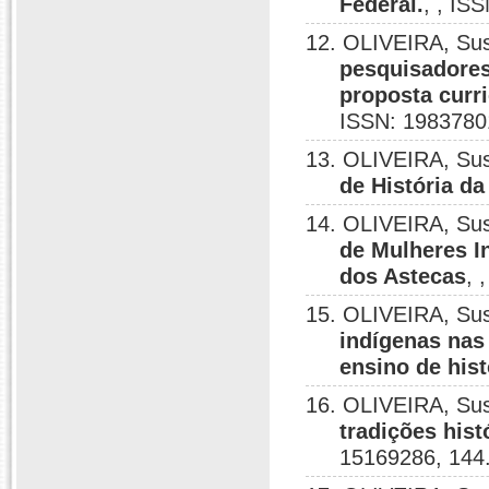
Federal.
, , IS
12. OLIVEIRA, Su
pesquisadores
proposta curri
ISSN: 1983780
13. OLIVEIRA, Su
de História d
14. OLIVEIRA, Su
de Mulheres I
dos Astecas
, 
15. OLIVEIRA, Su
indígenas nas 
ensino de hist
16. OLIVEIRA, Su
tradições his
15169286, 144