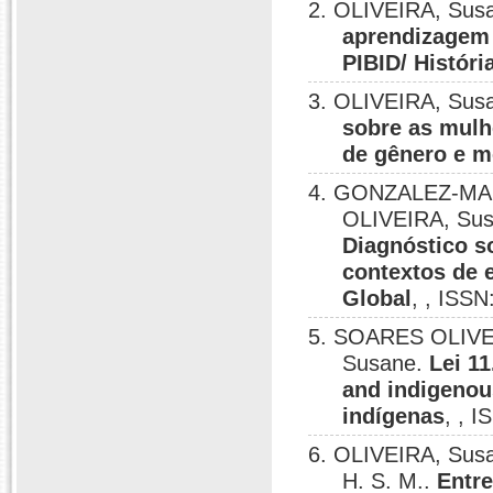
2. OLIVEIRA, Sus
aprendizagem 
PIBID/ Histór
3. OLIVEIRA, Sus
sobre as mulhe
de gênero e m
4. GONZALEZ-MART
OLIVEIRA, Sus
Diagnóstico so
contextos de 
Global
, , ISS
5. SOARES OLIVE
Susane.
Lei 1
and indigenou
indígenas
, , 
6. OLIVEIRA, Sus
H. S. M..
Entre